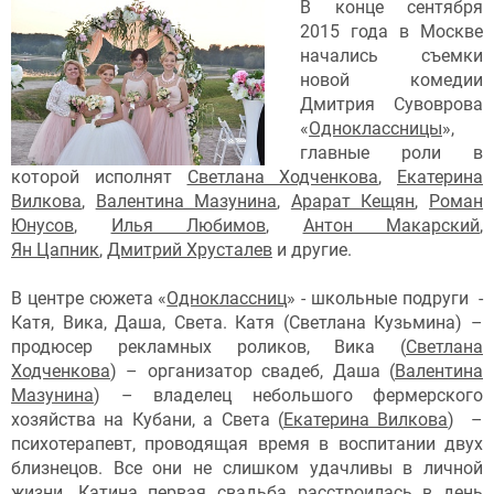
В конце сентября
2015 года в Москве
начались съемки
новой комедии
Дмитрия Сувоврова
«
Одноклассницы
»,
главные роли в
которой исполнят
Светлана Ходченкова
,
Екатерина
Вилкова
,
Валентина Мазунина
,
Арарат Кещян
,
Роман
Юнусов
,
Илья Любимов
,
Антон Макарский
,
Ян Цапник
,
Дмитрий Хрусталев
и другие.
В центре сюжета «
Одноклассниц
» - школьные подруги -
Катя, Вика, Даша, Света. Катя (Светлана Кузьмина) –
продюсер рекламных роликов, Вика (
Светлана
Ходченкова
) – организатор свадеб, Даша (
Валентина
Мазунина
) – владелец небольшого фермерского
хозяйства на Кубани, а Света (
Екатерина Вилкова
) –
психотерапевт, проводящая время в воспитании двух
близнецов. Все они не слишком удачливы в личной
жизни. Катина первая свадьба расстроилась в день