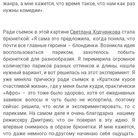
жанра, а мне кажется, что время такое, что нам как раз
нужны комедии».
Ради съемок в этой картине
Светлана Ходченкова
стала
брюнеткой: «Я сама это предложила, когда поняла, что
почти все главные героини – блондинки. Возникла идея
воспользоваться париком, захотелось побыть
брюнеткой для разнообразия. Я перемерила огромное
количество париков разных оттенков и длины, нашла
нужный вариант, и вот решилась на этот эксперимент. Я
уже меняла прическу ради съемок в «Кратком курсе
счастливой жизни», где у меня были кудри, практически
«Афро» – это тоже было здорово, хотя от ежедневных
завивок волосы я чуть было не испортила, поэтому
сейчас решила, что если и экспериментировать, то с
париками. На самом деле я очень благодарна нашему
режиссеру Дмитрию, что он поверил в эту идею. Я
впервые снимаюсь в образе брюнетки. И мне кажется,
что даже немного по-другому начинаю себя ощущать.