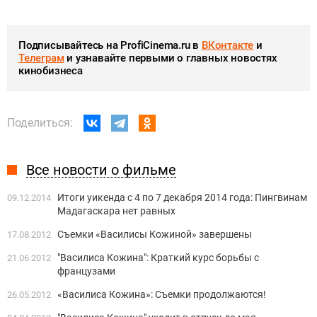
Подписывайтесь на ProfiCinema.ru в
ВКонтакте
и
Телеграм
и узнавайте первыми о главных новостях
кинобизнеса
Поделиться:
Все новости о фильме
Итоги уикенда c 4 по 7 декабря 2014 года: Пингвинам
09.12.2014
Мадагаскара нет равных
Съемки «Василисы Кожиной» завершены
17.08.2012
"Василиса Кожина": Краткий курс борьбы с
21.06.2012
французами
«Василиса Кожина»: Съемки продолжаются!
26.05.2012