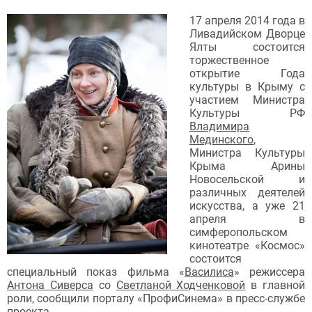
17 апреля 2014 года в
Ливадийском Дворце
Ялты состоится
торжественное
открытие Года
культуры в Крыму с
участием Министра
Культуры РФ
Владимира
Мединского
,
Министра Культуры
Крыма Арины
Новосельской и
различных деятелей
искусства, а уже 21
апреля в
симферопольском
кинотеатре «Космос»
состоится
специальный показ фильма «
Василиса
» режиссера
Антона Сиверса
со
Светланой Ходченковой
в главной
роли, сообщили порталу «ПрофиСинема» в пресс-службе
проекта.