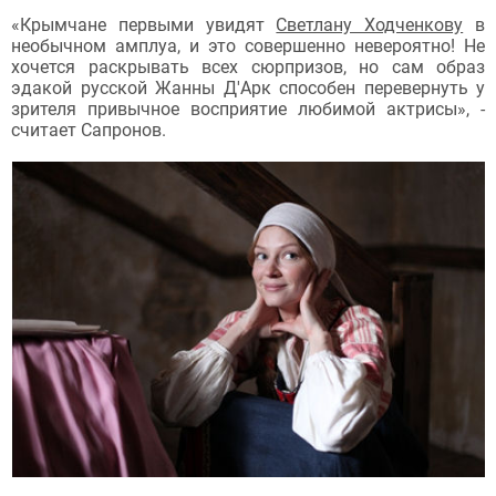
«Крымчане первыми увидят
Светлану Ходченкову
в
необычном амплуа, и это совершенно невероятно! Не
хочется раскрывать всех сюрпризов, но сам образ
эдакой русской Жанны Д'Арк способен перевернуть у
зрителя привычное восприятие любимой актрисы», -
считает Сапронов.