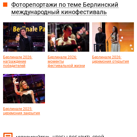
Фоторепортажи по теме Берлинский
международный кинофестиваль
Берлинале 2026:
Берлинале 2026:
Берлинале 2026:
награждение
моменты
церемония открытия
победителей
фестивальной жизни
Берлинале 2025:
церемония закрытия