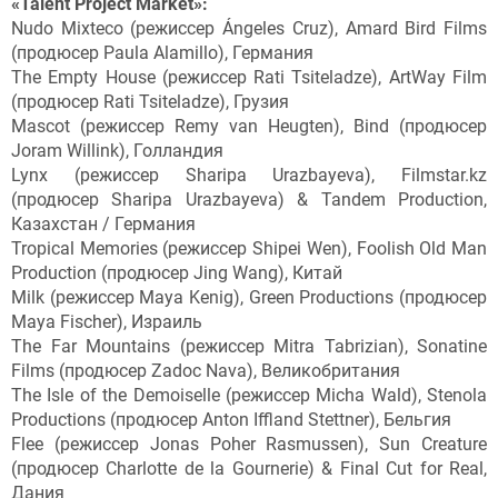
«Talent Project Market»:
Nudo Mixteco (режиссер Ángeles Cruz), Amard Bird Films
(продюсер Paula Alamillo), Германия
The Empty House (режиссер Rati Tsiteladze), ArtWay Film
(продюсер Rati Tsiteladze), Грузия
Mascot (режиссер Remy van Heugten), Bind (продюсер
Joram Willink), Голландия
Lynx (режиссер Sharipa Urazbayeva), Filmstar.kz
(продюсер Sharipa Urazbayeva) & Tandem Production,
Казахстан / Германия
Tropical Memories (режиссер Shipei Wen), Foolish Old Man
Production (продюсер Jing Wang), Китай
Milk (режиссер Maya Kenig), Green Productions (продюсер
Maya Fischer), Израиль
The Far Mountains (режиссер Mitra Tabrizian), Sonatine
Films (продюсер Zadoc Nava), Великобритания
The Isle of the Demoiselle (режиссер Micha Wald), Stenola
Productions (продюсер Anton Iffland Stettner), Бельгия
Flee (режиссер Jonas Poher Rasmussen), Sun Creature
(продюсер Charlotte de la Gournerie) & Final Cut for Real,
Дания