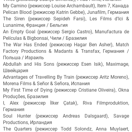
My Camino (режиссер Louise Archambault), Item 7, Канада
Pelican Blood (режиссер Katrin Gebbe), Junafilm, Германия
The Siren (режиссер Sepideh Farsi), Les Films d'Ici &
Lunanime, Франция / Бельгия
An Empty Goal (режиссер Sergio Castro), Manufactura de
Películas & Bigbonsai, Чили / Бразилия
The War Has Ended (режиссер Hagar Ben Asher), Match
Factory Productions & Madants & Transfax, Германия /
Польша / Израиль
Abdullah and His Sons (режиссер Esen Isik), Maximage,
Швейцария
Advantages of Travelling By Train (режиссер Aritz Moreno),
Morena Films & Señor & Señora, Испания
My First Time of Dying (режиссер Cristiane Oliveira), Okna
Produções, Бразилия
I, Alex (режиссер İlker Çatak), Riva Filmproduktion,
Германия
Soul Hunter (режиссер Andreas Dalsgaard), Savage
Productions, Ирландия
The Quarters (режиссер Todd Solondz, Anna Muylaert,