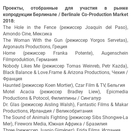
Проекты, отобранные для участия в рынке
копродукции Берлинале / Berlinale Co-Production Market
2018:
The Hole in the Fence (режиссер Joaquín del Paso),
Amondo Cine, Мексика
The Woman With the Gun (режиссер Yorgos Servetas),
Argonauts Productions, Греция
Home (режиссер Franka Potente), Augenschein
Filmproduktion, Германия
Nobody Likes Me (режиссер Tomas Weinreb, Petr Kazda),
Black Balance & Love.Frame & Arizona Productions, Чехия /
Франция
Haunted (режиссер Koen Mortier), Czar Film & TV, Бельгия
Motel Acacia (режиссер Bradley Liew), Epicmedia
Productions & Potocol, Филиппины / Сингапур
Dr. Glas (режиссер Aisling Walsh), Fantastic Films & Makar
Productions, Ирландия / Великобритания
The Sound of Animals Fighting (режиссер Sibs Shongwe-La
Mer), Fireworx Media, Южная Африка / Бразилия
Three (режиссер Juanjo Giménez), Frida Films, Испания