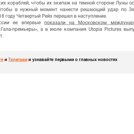
их кораблей, чтобы их экипаж на темной стороне Луны о
 чтобы в нужный момент нанести решающий удар по З
8 году Четвертый Рейх перешел в наступление.
оссии ее впервые
показали на Московском междунар
ала-премьеры», а в июле компания Utopia Pictures вып
т.
те
и
Телеграм
и узнавайте первыми о главных новостях