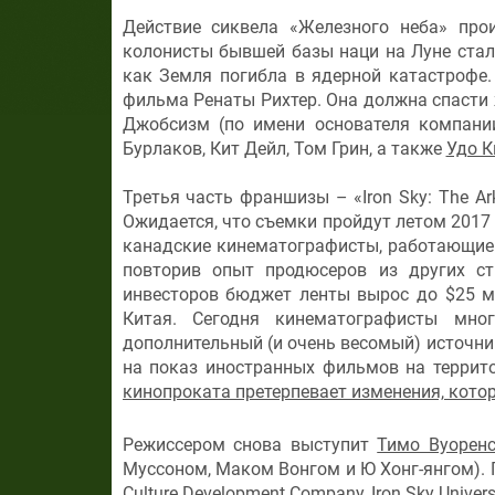
Действие сиквела «Железного неба» прои
колонисты бывшей базы наци на Луне ста
как Земля погибла в ядерной катастрофе.
фильма Ренаты Рихтер. Она должна спасти 
Джобсизм (по имени основателя компании
Бурлаков, Кит Дейл, Том Грин, а также
Удо К
Третья часть франшизы – «Iron Sky: The A
Ожидается, что съемки пройдут летом 2017
канадские кинематографисты, работающие 
повторив опыт продюсеров из других ст
инвесторов бюджет ленты вырос до $25 м
Китая. Сегодня кинематографисты мн
дополнительный (и очень весомый) источник
на показ иностранных фильмов на террито
кинопроката претерпевает изменения, кото
Режиссером снова выступит
Тимо Вуорен
Муссоном, Маком Вонгом и Ю Хонг-янгом). 
Culture Development Company, Iron Sky Universe