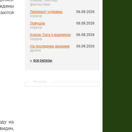
боевик, триллер,
фантастика
ждены
таются
Лабиринт чудовищ
06.08.2026
хоррор
Ловушка
06.08.2026
хоррор
Корни: Сага о вампирах
06.08.2026
хоррор
На последнем дыхании
06.08.2026
драма
все релизы
Реклама
оду на
виден,