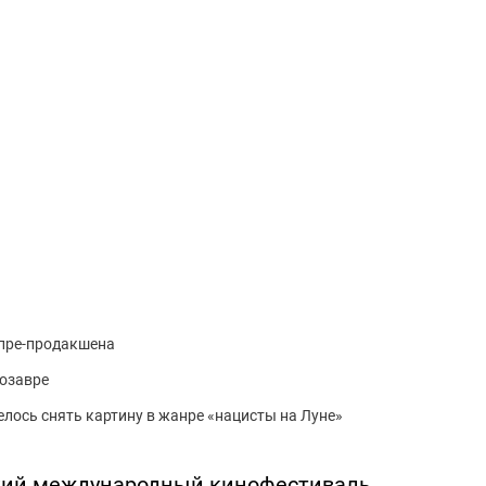
 пре-продакшена
нозавре
лось снять картину в жанре «нацисты на Луне»
ский международный кинофестиваль