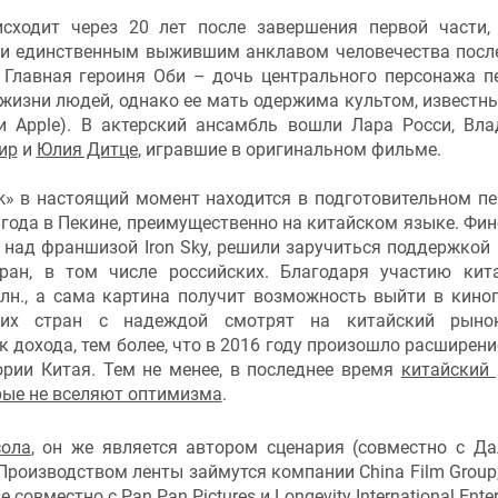
сходит через 20 лет после завершения первой части,
ли единственным выжившим анклавом человечества после
 Главная героиня Оби – дочь центрального персонажа п
жизни людей, однако ее мать одержима культом, известн
 Apple). В актерский ансамбль вошли Лара Росси, Вл
ир
и
Юлия Дитце
, игравшие в оригинальном фильме.
rk» в настоящий момент находится в подготовительном пе
 года в Пекине, преимущественно на китайском языке. Фин
над франшизой Iron Sky, решили заручиться поддержкой 
ран, в том числе российских. Благодаря участию кит
лн., а сама картина получит возможность выйти в кино
огих стран с надеждой смотрят на китайский рыно
 дохода, тем более, что в 2016 году произошло расширени
рии Китая. Тем не менее, в последнее время
китайский
рые не вселяют оптимизма
.
сола
, он же является автором сценария (совместно с Д
Производством ленты займутся компании China Film Group,
 совместно с Pan Pan Pictures и Longevity International Enter