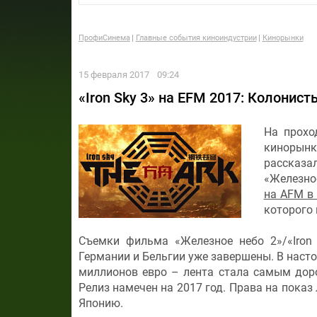
ПрофиСинема
Главные события киноиндустрии
Кинорынки
15 февраля 2017
09:24
«Iron Sky 3» на EFM 2017: Колонис
На прохо
кинорынк
рассказа
«Железное
на AFM в 
которого 
Съемки фильма «Железное небо 2»/«Iron 
Германии и Бельгии уже завершены. В наст
миллионов евро – лента стала самым дор
Релиз намечен на 2017 год. Права на показ
Японию.