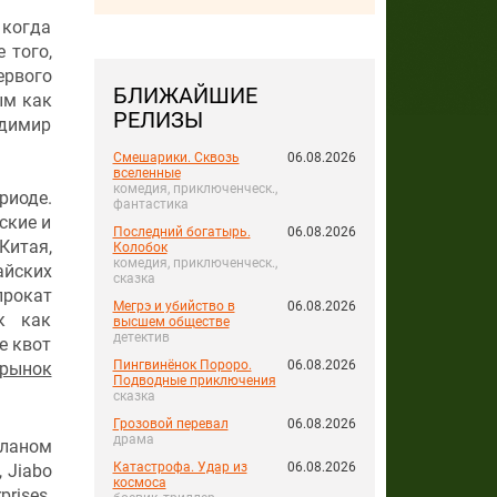
 когда
 того,
ервого
БЛИЖАЙШИЕ
ым как
РЕЛИЗЫ
адимир
Смешарики. Сквозь
06.08.2026
вселенные
комедия, приключенческ.,
риоде.
фантастика
ские и
Последний богатырь.
06.08.2026
Китая,
Колобок
комедия, приключенческ.,
айских
сказка
прокат
Мегрэ и убийство в
06.08.2026
к как
высшем обществе
детектив
е квот
Пингвинёнок Пороро.
06.08.2026
 рынок
Подводные приключения
сказка
Грозовой перевал
06.08.2026
драма
аланом
Катастрофа. Удар из
06.08.2026
 Jiabo
космоса
prises.