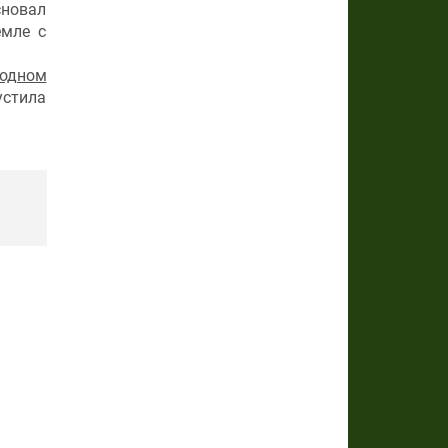
сновал
емле с
одном
устила