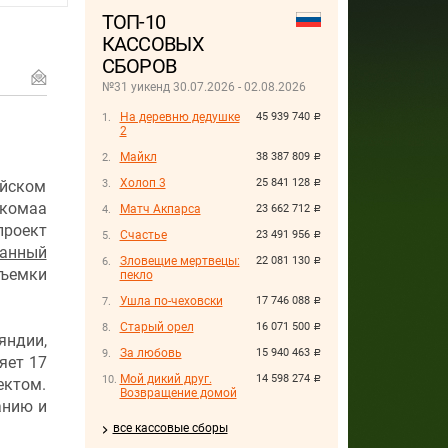
ТОП-10
КАССОВЫХ
СБОРОВ
№31 уикенд 30.07.2026 - 02.08.2026
На деревню дедушке
45 939 740
руб.
2
Майкл
38 387 809
руб.
Холоп 3
25 841 128
ейском
руб.
комаа
Матч Акпарса
23 662 712
руб.
роект
Счастье
23 491 956
руб.
ванный
Зловещие мертвецы:
22 081 130
руб.
съемки
пекло
Ушла по-чеховски
17 746 088
руб.
Старый орел
16 071 500
руб.
яндии,
За любовь
15 940 463
руб.
яет 17
Мой дикий друг.
14 598 274
руб.
ектом.
Возвращение домой
анию и
все кассовые сборы