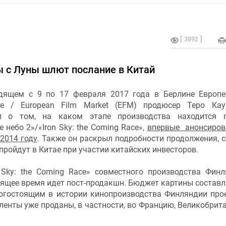
3892
ты с Луны шлют послание в Китай
дящем с 9 по 17 февраля 2017 года в Берлине Европ
е / European Film Market (EFM) продюсер Теро Кау
л о том, на каком этапе производства находится п
 небо 2»/«Iron Sky: the Coming Race»,
впервые анонсиро
2014 году
. Также он раскрыл подробности продолжения, 
пройдут в Китае при участии китайских инвесторов.
Sky: the Coming Race» совместного производства Финл
оящее время идет пост-продакшн. Бюджет картины составл
огостоящим в истории кинопроизводства Финляндии про
 ленты уже проданы, в частности, во Францию, Великобрит