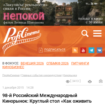
ПОДПИСАТЬСЯ
В ФОКУСЕ:
ВЕНЕЦИЯ 2026
СПБМКФ 2026
ПИТЧИНГИ
КИНОБИЗНЕС
ПрофиСинема
Главные события киноиндустрии
Кинорынки
3413
1 декабря 2015
14:28
98-й Российский Международный
Кинорынок: Круглый стол «Как оживить