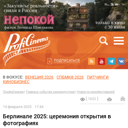
ПОДПИСАТЬСЯ
В ФОКУСЕ:
ВЕНЕЦИЯ 2026
СПБМКФ 2026
ПИТЧИНГИ
КИНОБИЗНЕС
ПрофиСинема
Главные события киноиндустрии
Новости кинофестивалей
1632
14 февраля 2025
17:44
Берлинале 2025: церемония открытия в
фотографиях