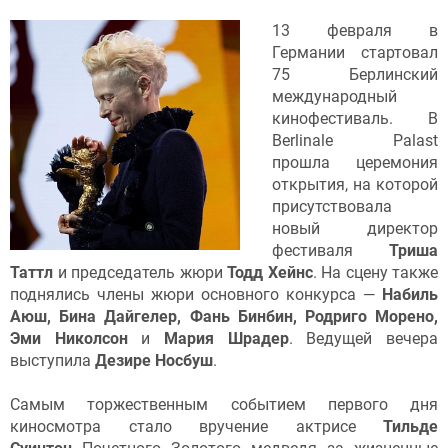
13 февраля в
Германии стартовал
75 Берлинский
международный
кинофестиваль. В
Berlinale Palast
прошла церемония
открытия, на которой
присутствовала
новый директор
фестиваля
Триша
Таттл
и председатель жюри
Тодд Хейнс
. На сцену также
поднялись члены жюри основного конкурса —
Набиль
Аюш, Бина Дайгелер, Фань Бинбин, Родриго Морено,
Эми Николсон
и
Мария Шраде
р
. Ведущей вечера
выступила
Дезире Носбуш
.
Самым торжественным событием первого дня
киносмотра стало вручение актрисе
Тильде