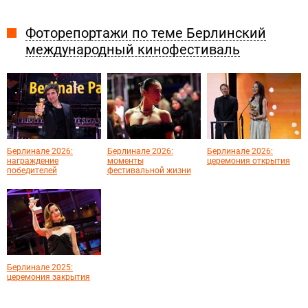
Фоторепортажи по теме Берлинский
международный кинофестиваль
Берлинале 2026:
Берлинале 2026:
Берлинале 2026:
награждение
моменты
церемония открытия
победителей
фестивальной жизни
Берлинале 2025:
церемония закрытия