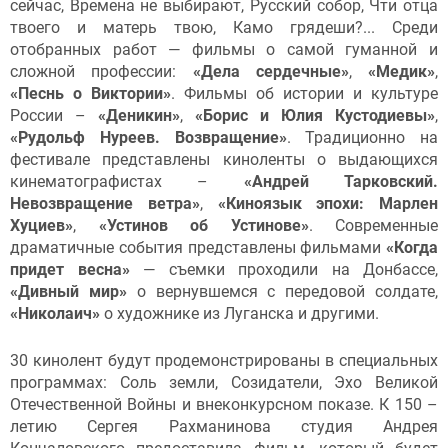
сейчас, Времена не выбирают, Русский собор, Чти отца
твоего и матерь твою, Камо грядеши?... Среди
отобранных работ — фильмы о самой гуманной и
сложной профессии:
«Дела сердечные»
,
«Медик»
,
«Песнь о Виктории»
. Фильмы об истории и культуре
России –
«Деникин»
,
«Борис и Юлия Кустодиевы»
,
«Рудольф Нуреев. Возвращение»
. Традиционно на
фестивале представлены киноленты о выдающихся
кинематографистах –
«Андрей Тарковский.
Невозвращение ветра»
,
«Киноязык эпохи: Марлен
Хуциев»
,
«Устинов об Устинове»
. Современные
драматичные события представлены фильмами
«Когда
придет весна»
— съемки проходили на Донбассе,
«Дивный мир»
о вернувшемся с передовой солдате,
«Николаич»
о художнике из Луганска и другими.
30 кинолент будут продемонстрированы в специальных
программах: Соль земли, Созидатели, Эхо Великой
Отечественной Войны и внеконкурсном показе. К 150 –
летию Сергея Рахманинова студия Андрея