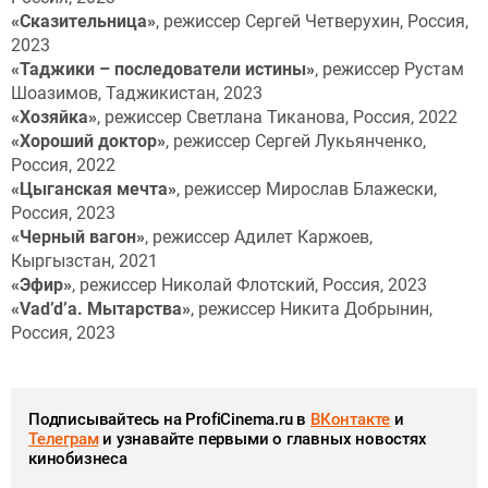
«Сказительница»
, режиссер Сергей Четверухин, Россия,
2023
«Таджики –
п
оследователи
и
стины»
, режиссер Рустам
Шоазимов, Таджикистан, 2023
«Хозяйка»
, режиссер Светлана Тиканова, Россия, 2022
«Хороший
д
октор»
, режиссер Сергей Лукьянченко,
Россия, 2022
«Цыганская
м
ечта»
, режиссер Мирослав Блажески,
Россия, 2023
«Ч
е
рный
в
агон»
, режиссер Адилет Каржоев,
Кыргызстан, 2021
«Эфир»
, режиссер Николай Флотский, Россия, 2023
«Vad’d’a. Мытарства»
, режиссер Никита Добрынин,
Россия, 2023
Подписывайтесь на ProfiCinema.ru в
ВКонтакте
и
Телеграм
и узнавайте первыми о главных новостях
кинобизнеса