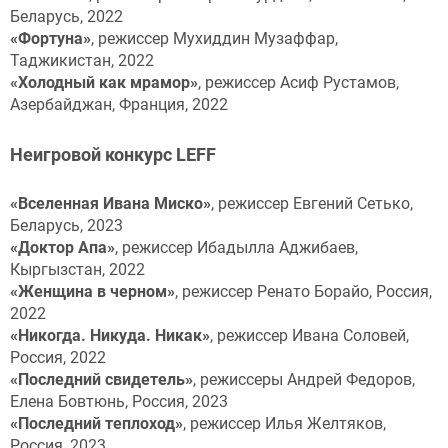
Беларусь, 2022
«Фортуна»
, режиссер Мухиддин Музаффар,
Таджикистан, 2022
«Холодный
к
ак
м
рамор
»
, режиссер Асиф Рустамов,
Азербайджан, Франция, 2022
Неигровой
конкурс LEFF
«Вселенная Ивана Миско»
, режиссер Евгений Сетько,
Беларусь, 2023
«Доктор Апа»
, режиссер Ибадылла Аджибаев,
Кыргызстан, 2022
«Женщина
в
ч
ерном»
, режиссер Ренато Борайо, Россия,
2022
«Никогда. Никуда. Никак»
, режиссер Ивана Соловей,
Россия, 2022
«Последний
с
видетель»
, режиссеры Андрей Федоров,
Елена Бовтюнь, Россия, 2023
«Последний
т
еплоход»
, режиссер Илья Желтяков,
Россия, 2023