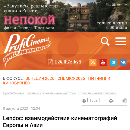
ПОДПИСАТЬСЯ
В ФОКУСЕ:
ВЕНЕЦИЯ 2026
СПБМКФ 2026
ПИТЧИНГИ
КИНОБИЗНЕС
ПрофиСинема
Главные события киноиндустрии
Новости кинофестивалей
1852
8 августа 2023
12:34
Lendoc: взаимодействие кинематографий
Европы и Азии