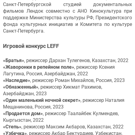
Санкт-Петербургской студией документальных
фильмов Лендок совместно с АНО Кинокультура при
поддержке Министерства культуры РФ, Президентского
фонда культурных инициатив и Комитета по культуре
Санкт-Петербурга.
И
грово
й
конкурс LEFF
«Братья»
, режиссер Дархан Тулегенов, Казахстан, 2022
«
Ж
аворонки в репейном поле»
, режиссер Ксения
Лагутина, Россия, Азербайджан, 2022
«Наследие»
, режиссер Роман Михайлов, Россия, 2023
«Обнаженный»
, режиссер Хикмат Рахимов,
Азербайджан, 2023
«
О
дин маленький ночной секрет»
, режиссер Наталия
Мещанинова, Россия, 2023
«
П
родается дом»
, режиссер Таалайбек Кулмендев,
Кыргызстан, 2022
«Степь»
, режиссер Максим Акбаров, Казахстан, 2022
«Узбечка»
, режиссер Акбар Бектурдиев, Узбекистан,