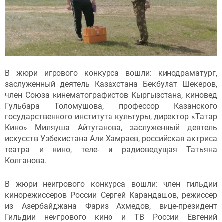
В жюри игрового конкурса вошли: кинодраматург,
заслуженный деятель Казахстана Бекбулат Шекеров,
член Союза кинематографистов Кыргызстана, киновед
Гульбара Толомушова, профессор Казанского
государственного института культуры, директор «Татар
Кино» Миляуша Айтуганова, заслуженный деятель
искусств Узбекистана Али Хамраев, российская актриса
театра и кино, теле- и радиоведущая Татьяна
Колганова.
В жюри неигрового конкурса вошли: член гильдии
кинорежиссеров России Сергей Карандашов, режиссер
из Азербайджана Фариз Ахмедов, вице-президент
Гильдии неигрового кино и ТВ России Евгений