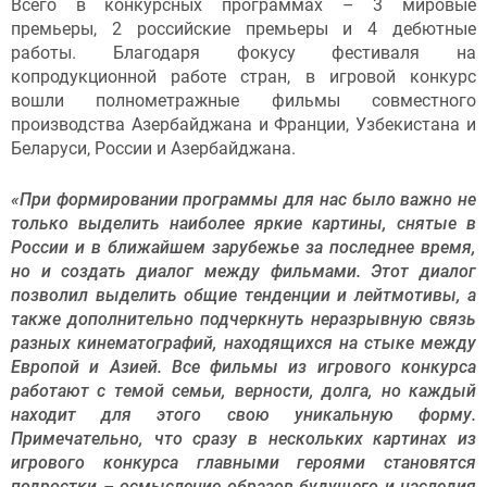
Всего в конкурсных программах – 3 мировые
премьеры, 2 российские премьеры и 4 дебютные
работы. Благодаря фокусу фестиваля на
копродукционной работе стран, в игровой конкурс
вошли полнометражные фильмы совместного
производства Азербайджана и Франции, Узбекистана и
Беларуси, России и Азербайджана.
«При формировании программы для нас было важно не
только выделить наиболее яркие картины, снятые в
России и в ближайшем зарубежье за последнее время,
но и создать диалог между фильмами. Этот диалог
позволил выделить общие тенденции и лейтмотивы, а
также дополнительно подчеркнуть неразрывную связь
разных кинематографий, находящихся на стыке между
Европой и Азией. Все фильмы из
и
грового конкурса
работают с темой семьи, верности, долга, но каждый
находит для этого свою уникальную форму.
Примечательно, что сразу в нескольких картинах из
игрового конкурса главными героями становятся
подростки
–
осмысление образов будущего и наследия