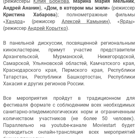
(режиссеры
Юлия Бобкова
,
Марина Мария Мельник
,
Андрей Ананин
),
«Дом, в котором мы жили»
(режиссер
Кристина Хабарова
); полнометражные фильмы
«
Хандра
» (режиссер
Алексей Камынин
), «
Ярды
»
(режиссер
Андрей Корытко
).
В панельной дискуссии, посвященной региональным
кинокластерам, примут участие представители
Архангельской, Мурманской, Нижегородской,
Самарской, Ульяновской областей, Камчатского края,
Краснодарского края, Пермского края, Республики
Татарстан, Республики Башкортостан, Республики
Хакасия и других регионов России.
Все мероприятия пройдут в традиционном для
фестиваля формате с соблюдением всех необходимых
санитарно-эпидемиологических норм и ограниченным
количеством участников (не более 50 человек).
Параллельно на youtube-канале Moviestart будет
проводиться онлайн-трансляция всех мероприятий