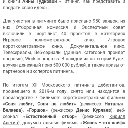
и книги
Анны Гудковой
«Питчинг. Как представить и
продать свою идею».
Для участия в питчинге было прислано 950 заявок, из
них Отборочная комиссия и Экспертный совет
включили в шорт-лист 40 проектов в категориях
Игровое полнометражное кино, Игровое
короткометражное кино, Документальное кино,
Телесериалы, Веб-сериалы (данная категория пройдет
впервые), Work-in-progress. В каждой из категорий будет
вручен денежный приз 500 000 рублей, а также призы от
партнеров и экспертов питчинга.
По итогам ХII Московского питчинга дебютантов,
прошедшего в 2019-м году, снято или находится в
производстве 7 фильмов: короткометражные фильмы
«Соня любит, Соня не любит»
(режиссер
Наталья
Беляева
),
«Горшок»
(режиссер
Денис Курлаев
), веб-
сериал
«Естественный отбор»
(режиссер
Кирилл
Алехин
); документальные фильмы
«Жизнь – это кайф»