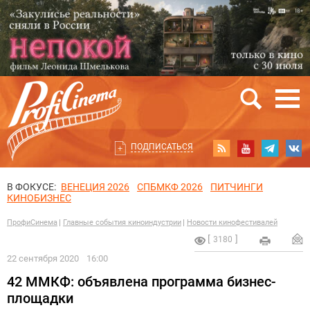
ПОДПИСАТЬСЯ
В ФОКУСЕ:
ВЕНЕЦИЯ 2026
СПБМКФ 2026
ПИТЧИНГИ
КИНОБИЗНЕС
ПрофиСинема
Главные события киноиндустрии
Новости кинофестивалей
3180
22 сентября 2020
16:00
42 ММКФ: объявлена программа бизнес-
площадки