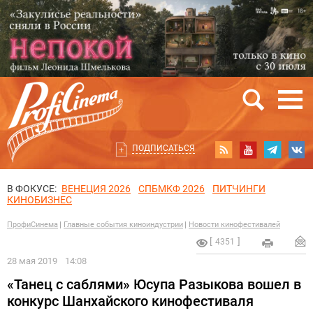
ПОДПИСАТЬСЯ
В ФОКУСЕ:
ВЕНЕЦИЯ 2026
СПБМКФ 2026
ПИТЧИНГИ
КИНОБИЗНЕС
ПрофиСинема
Главные события киноиндустрии
Новости кинофестивалей
4351
28 мая 2019
14:08
«Танец с саблями» Юсупа Разыкова вошел в
конкурс Шанхайского кинофестиваля