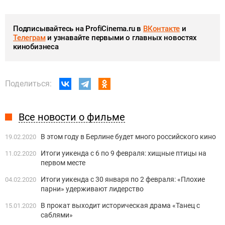
Подписывайтесь на ProfiCinema.ru в
ВКонтакте
и
Телеграм
и узнавайте первыми о главных новостях
кинобизнеса
Поделиться:
Все новости о фильме
В этом году в Берлине будет много российского кино
19.02.2020
Итоги уикенда с 6 по 9 февраля: хищные птицы на
11.02.2020
первом месте
Итоги уикенда с 30 января по 2 февраля: «Плохие
04.02.2020
парни» удерживают лидерство
В прокат выходит историческая драма «Танец с
15.01.2020
саблями»