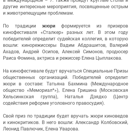
в международной – 7. Также пройдут круглые столы и
другие интересные мероприятия, посвященные острым
и животрепещущим проблемам.
По традиции
жюри
формируется из призеров
кинофестиваля «Сталкер» разных лет. В этом году
победителей определит судейская коллегия, в которую
вошли: кинорежиссеры Вадим Абдрашитов, Валерий
Ахадов, Андрей Осипов, Алексей Симонов, продюсер
Раиса Фомина, актриса и режиссер Елена Цыплакова.
На кинофестивале будут вручаться Специальные Призы
общественных организаций. Победителей определит
жюри в составе: Татьяна Бахмина (Международное
общество «Мемориал*»), Елена Гришина (Московская
Хельсинкская группа), Наталья Дзядко (Центр
содействия реформе уголовного правосудия).
Свой приз по традиции будет вручать жюри киноведов
и кинокритиков. В него вошли: Александр Колбовский,
Леонид Павлючик, Елена Уварова.