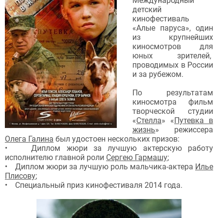
Международный
детский
кинофестиваль
«Алые паруса», один
из крупнейших
киносмотров для
юных зрителей,
проводимых в России
и за рубежом.
По результатам
киносмотра фильм
творческой студии
«
Стелла
» «
Путевка в
жизнь
» режиссера
Олега Галина
был удостоен нескольких призов:
• Диплом жюри за лучшую актерскую работу
исполнителю главной роли
Сергею Гармашу
;
• Диплом жюри за лучшую роль мальчика-актера
Илье
Плисову
;
• Специальный приз кинофестиваля 2014 года.