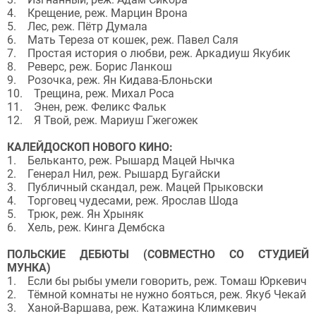
4. Крещение, реж. Марцин Врона
5. Лес, реж. Пётр Думала
6. Мать Тереза от кошек, реж. Павел Саля
7. Простая история о любви, реж. Аркадиуш Якубик
8. Реверс, реж. Борис Ланкош
9. Розочка, реж. Ян Кидава-Блоньски
10. Трещина, реж. Михал Роса
11. Энен, реж. Феликс Фальк
12. Я Твой, реж. Мариуш Гжегожек
КАЛЕЙДОСКОП НОВОГО КИНО:
1. Бельканто, реж. Рышард Мацей Нычка
2. Генерал Нил, реж. Рышард Бугайски
3. Публичный скандал, реж. Мацей Прыковски
4. Торговец чудесами, реж. Ярослав Шода
5. Трюк, реж. Ян Хрыняк
6. Хель, реж. Кинга Дембска
ПОЛЬСКИЕ ДЕБЮТЫ (СОВМЕСТНО СО СТУДИЕЙ
МУНКА)
1. Если бы рыбы умели говорить, реж. Томаш Юркевич
2. Тёмной комнаты не нужно бояться, реж. Якуб Чекай
3. Ханой-Варшава, реж. Катажина Климкевич