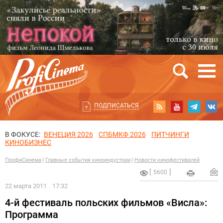
ПОДПИСАТЬСЯ
В ФОКУСЕ:
ВЕНЕЦИЯ 2026
СПБМКФ 2026
ПИТЧИНГИ
КИНОБИЗНЕС
ПрофиСинема
Главные события киноиндустрии
Новости кинофестивалей
5600
22 марта 2011
17:32
4-й фестиваль польских фильмов «Висла»:
Программа