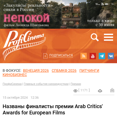
ПОДПИСАТЬСЯ
В ФОКУСЕ:
ВЕНЕЦИЯ 2026
СПБМКФ 2026
ПИТЧИНГИ
КИНОБИЗНЕС
ПрофиСинема
Главные события киноиндустрии
Премии
1171
15 октября 2024
12:36
Названы финалисты премии Arab Critics'
Awards for European Films