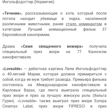
Ингольфсдоттир (Норвегия).
«Течение»
, рассказывающее о коте, который после
потопа находит убежище в лодке, населенной
различными животными, ранее
стало номинантом
в
категории Лучший анимационный фильм 37
Европейской кинопремии.
Драма
«Семя священного инжира»
получила
специальный приз жюри на 77 Каннском
кинофестивале.
«Loveable»
— дебютная картина Лили Ингольфсдоттир
о 40-летней Марии, которая должна примириться с
собой, когда ее муж требует развода. Премьера фильма
состоялась на Международном кинофестивале в
Карловых Варах, где лента выиграла специальный
приз жюри и приз за лучшую женскую роль (Хельга
Гурен). «Loveable» также выиграл приз жюри Europa
Cinemas Label, приз жюри FIPRESCI и приз