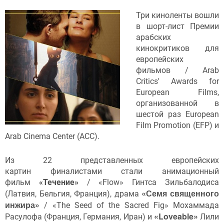
Три киноленты вошли
в шорт-лист Премии
арабских
кинокритиков для
европейских
фильмов / Arab
Critics' Awards for
European Films,
организованной в
шестой раз European
Film Promotion (EFP) и
Arab Cinema Center (ACC).
Из 22 представленных европейских
картин финалистами стали анимационный
фильм
«Течение»
/ «Flow» Гинтса Зильбалодиса
«Семя священного
(Латвия, Бельгия, Франция), драма
инжира»
/ «The Seed of the Sacred Fig» Мохаммада
«Loveable»
Расулофа (Франция, Германия, Иран) и
Лили