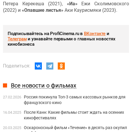
Петера Керекеша (2021),
«Иа»
Ежи Сколимовского
(2022) и
«
Опавшие листья»
Аки Каурисмяки (2023).
Подписывайтесь на ProfiCinema.ru в
ВКонтакте
и
Телеграм
и узнавайте первыми о главных новостях
кинобизнеса
Поделиться:
Все новости о фильмах
Россия покинула Топ-3 самых кассовых рынков для
27.02.2026
французского кино
После Канн: Какие фильмы стоит ждать на осенних
16.04.2025
кинофестивалях
Оскароносный фильм «Течение» в десять раз окупил
20.03.2025