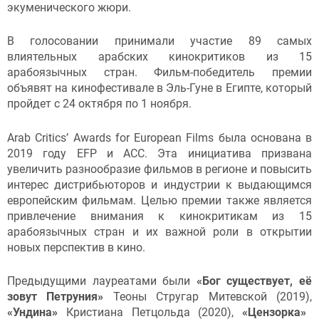
экуменического жюри.
В голосовании принимали участие 89 самых
влиятельных арабских кинокритиков из 15
арабоязычных стран. Фильм-победитель премии
объявят на кинофестивале в Эль-Гуне в Египте, который
пройдет с 24 октября по 1 ноября.
Arab Critics’ Awards for European Films была основана в
2019 году EFP и ACC. Эта инициатива призвана
увеличить разнообразие фильмов в регионе и повысить
интерес дистрибьюторов и индустрии к выдающимся
европейским фильмам. Целью премии также является
привлечение внимания к кинокритикам из 15
арабоязычных стран и их важной роли в открытии
новых перспектив в кино.
Предыдущими лауреатами были
«Бог существует, её
зовут Петруния
»
Теоны Стругар Митевской (2019),
«Ундина»
Кристиана Петцольда (2020),
«Цензорка
»