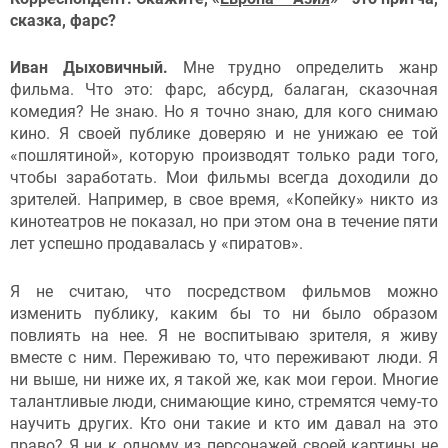
сказка, фарс?
Иван Дыховичный.
Мне трудно определить жанр
фильма. Что это: фарс, абсурд, балаган, сказочная
комедия? Не знаю. Но я точно знаю, для кого снимаю
кино. Я своей публике доверяю и не унижаю ее той
«пошлятиной», которую производят только ради того,
чтобы заработать. Мои фильмы всегда доходили до
зрителей. Например, в свое время, «Копейку» никто из
кинотеатров не показал, но при этом она в течение пяти
лет успешно продавалась у «пиратов».
Я не считаю, что посредством фильмов можно
изменить публику, каким бы то ни было образом
повлиять на нее. Я не воспитываю зрителя, я живу
вместе с ним. Переживаю то, что переживают люди. Я
ни выше, ни ниже их, я такой же, как мои герои. Многие
талантливые люди, снимающие кино, стремятся чему-то
научить других. Кто они такие и кто им давал на это
право? Я ни к одному из персонажей своей картины не