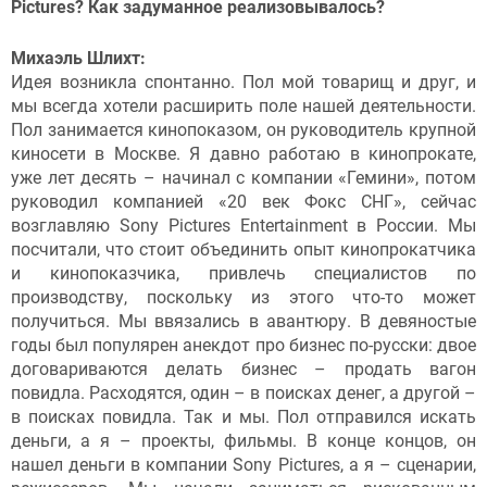
Pictures? Как задуманное реализовывалось?
Михаэль Шлихт:
Идея возникла спонтанно. Пол мой товарищ и друг, и
мы всегда хотели расширить поле нашей деятельности.
Пол занимается кинопоказом, он руководитель крупной
киносети в Москве. Я давно работаю в кинопрокате,
уже лет десять – начинал с компании «Гемини», потом
руководил компанией «20 век Фокс СНГ», сейчас
возглавляю Sony Pictures Entertainment в России. Мы
посчитали, что стоит объединить опыт кинопрокатчика
и кинопоказчика, привлечь специалистов по
производству, поскольку из этого что-то может
получиться. Мы ввязались в авантюру. В девяностые
годы был популярен анекдот про бизнес по-русски: двое
договариваются делать бизнес – продать вагон
повидла. Расходятся, один – в поисках денег, а другой –
в поисках повидла. Так и мы. Пол отправился искать
деньги, а я – проекты, фильмы. В конце концов, он
нашел деньги в компании Sony Pictures, а я – сценарии,