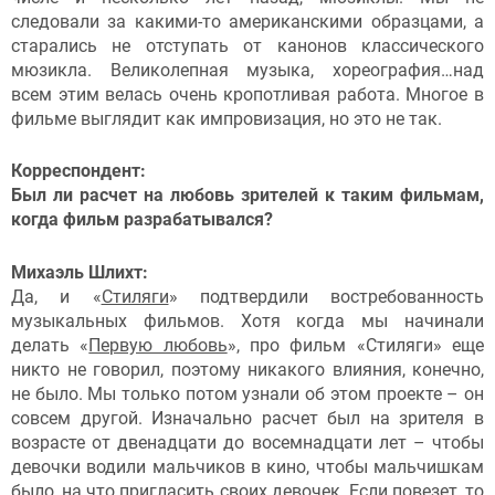
следовали за какими-то американскими образцами, а
старались не отступать от канонов классического
мюзикла. Великолепная музыка, хореография…над
всем этим велась очень кропотливая работа. Многое в
фильме выглядит как импровизация, но это не так.
Корреспондент:
Был ли расчет на любовь зрителей к таким фильмам,
когда фильм разрабатывался?
Михаэль Шлихт:
Да, и «
Стиляги
» подтвердили востребованность
музыкальных фильмов. Хотя когда мы начинали
делать «
Первую любовь
», про фильм «Стиляги» еще
никто не говорил, поэтому никакого влияния, конечно,
не было. Мы только потом узнали об этом проекте – он
совсем другой. Изначально расчет был на зрителя в
возрасте от двенадцати до восемнадцати лет – чтобы
девочки водили мальчиков в кино, чтобы мальчишкам
было, на что пригласить своих девочек. Если повезет, то