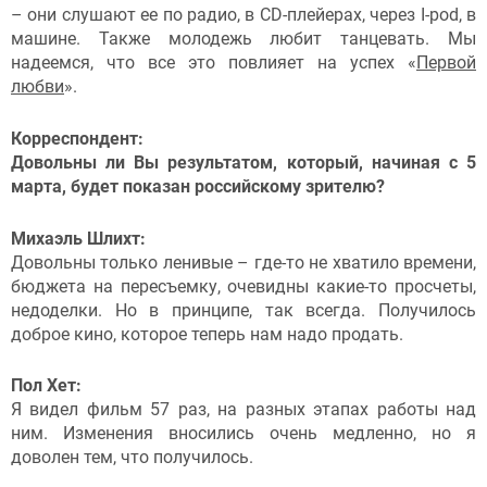
– они слушают ее по радио, в CD-плейерах, через I-pod, в
машине. Также молодежь любит танцевать. Мы
надеемся, что все это повлияет на успех «
Первой
любви
».
Корреспондент:
Довольны ли Вы результатом, который, начиная с 5
марта, будет показан российскому зрителю?
Михаэль Шлихт:
Довольны только ленивые – где-то не хватило времени,
бюджета на пересъемку, очевидны какие-то просчеты,
недоделки. Но в принципе, так всегда. Получилось
доброе кино, которое теперь нам надо продать.
Пол Хет:
Я видел фильм 57 раз, на разных этапах работы над
ним. Изменения вносились очень медленно, но я
доволен тем, что получилось.