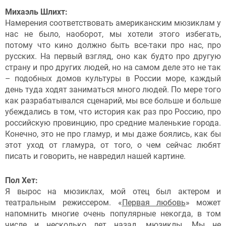
Михаэль Шлихт:
Намерения соответствовать американским мюзиклам у
нас не было, наоборот, мы хотели этого избегать,
потому что кино должно быть все-таки про нас, про
русских. На первый взгляд, оно как будто про другую
страну и про других людей, но на самом деле это не так
– подобных домов культуры в России море, каждый
день туда ходят заниматься много людей. По мере того
как разрабатывался сценарий, мы все больше и больше
убеждались в том, что история как раз про Россию, про
российскую провинцию, про средние маленькие города.
Конечно, это не про гламур, и мы даже боялись, как бы
этот уход от гламура, от того, о чем сейчас любят
писать и говорить, не навредил нашей картине.
Пол Хет:
Я вырос на мюзиклах, мой отец был актером и
театральным режиссером. «
Первая любовь
» может
напомнить многие очень популярные некогда, в том
числе и несколько лет назад, мюзиклы. Мы не