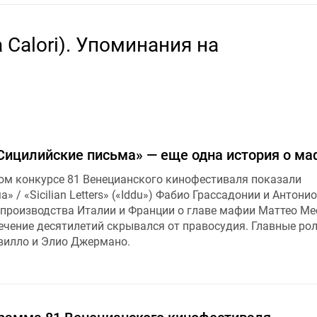
 Calori). Упоминания на
«Сицилийские письма» — еще одна история о ма
ном конкурсе 81 Венецианского кинофестиваля показали
» / «Sicilian Letters» («Iddu») Фабио Грассадонии и Антони
производства Италии и Франции о главе мафии Маттео Ме
ечение десятилетий скрывался от правосудия. Главные ро
вилло и Элио Джермано.