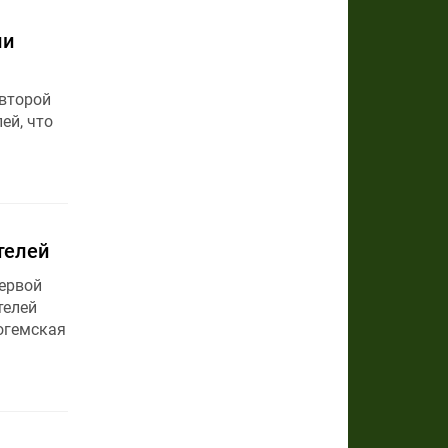
ли
 второй
ей, что
телей
первой
телей
огемская