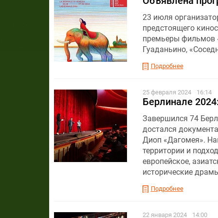
Объявлена прог
23 июля организато
предстоящего кинос
премьеры фильмов «
Гуаданьино, «Сосед
Подробнее
25 февраля 2024
16:14
Берлинале 2024:
Завершился 74 Бер
достался документ
Диоп «Дагомея». На
территории и подход
европейское, азиатс
исторические драмы
Подробнее
22 января 2024
14:00