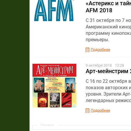
«Астерикс и тай
AFM 2018
С 31 октября по 7 н
Американский кинор
программу кинопока
премьеры.
Подробнее
9 октября 2018
12:28
Арт-мейнстрим 
С 16 по 22 октября 
показов авторских и
уровня. Зрители Ар
легендарных режиссе
Подробнее
Реклама