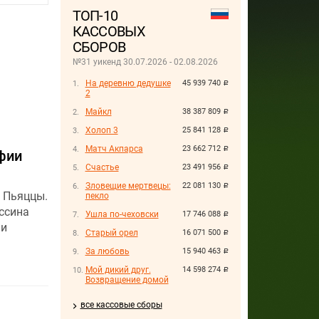
ТОП-10
КАССОВЫХ
СБОРОВ
№31 уикенд 30.07.2026 - 02.08.2026
На деревню дедушке
45 939 740
руб.
2
Майкл
38 387 809
руб.
Холоп 3
25 841 128
руб.
Матч Акпарса
23 662 712
руб.
фии
Счастье
23 491 956
руб.
Зловещие мертвецы:
22 081 130
руб.
о Пьяццы.
пекло
ссина
Ушла по-чеховски
17 746 088
руб.
ли
Старый орел
16 071 500
руб.
За любовь
15 940 463
руб.
Мой дикий друг.
14 598 274
руб.
Возвращение домой
все кассовые сборы