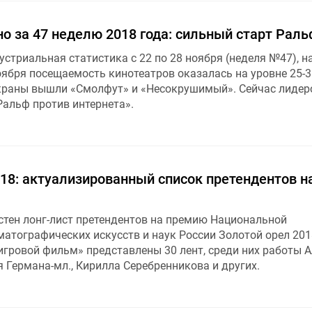
о за 47 неделю 2018 года: сильный старт Рал
стриальная статистика с 22 по 28 ноября (неделя №47), н
оября посещаемость кинотеатров оказалась на уровне 25-3
экраны вышли «Смолфут» и «Несокрушимый». Сейчас лидер
Ральф против интернета».
18: актуализированный список претендентов н
естен лонг-лист претендентов на премию Национальной
атографических искусств и наук России Золотой орел 201
игровой фильм» представлены 30 лент, среди них работы А
 Германа-мл., Кирилла Серебренникова и других.