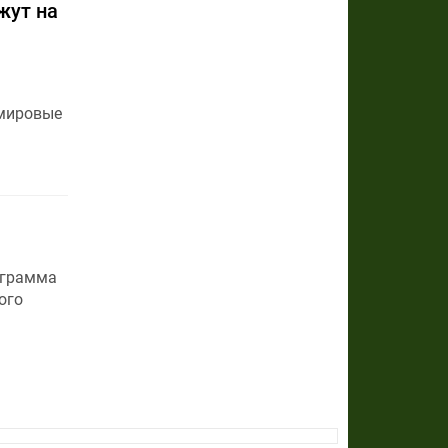
жут на
 мировые
ограмма
ого