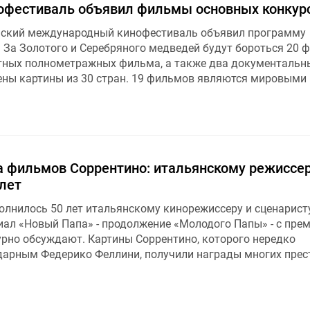
офестиваль объявил фильмы основных конкур
инский международный кинофестиваль объявил программу
. За Золотого и Серебряного медведей будут бороться 20 
тных полнометражных фильма, а также два документальн
ены картины из 30 стран. 19 фильмов являются мировыми
а фильмов Соррентино: итальянскому режиссе
лет
полнилось 50 лет итальянскому кинорежиссеру и сценарист
риал «Новый Папа» - продолжение «Молодого Папы» - с пре
бурно обсуждают. Картины Соррентино, которого нередко
дарным Федерико Феллини, получили награды многих пре