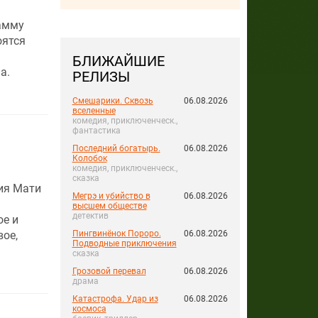
амму
оятся
БЛИЖАЙШИЕ
а.
РЕЛИЗЫ
Смешарики. Сквозь
06.08.2026
вселенные
комедия, приключенческ.,
фантастика
Последний богатырь.
06.08.2026
Колобок
комедия, приключенческ.,
сказка
ия Мати
Мегрэ и убийство в
06.08.2026
высшем обществе
детектив
ое и
вое,
Пингвинёнок Пороро.
06.08.2026
Подводные приключения
сказка
Грозовой перевал
06.08.2026
драма
Катастрофа. Удар из
06.08.2026
космоса