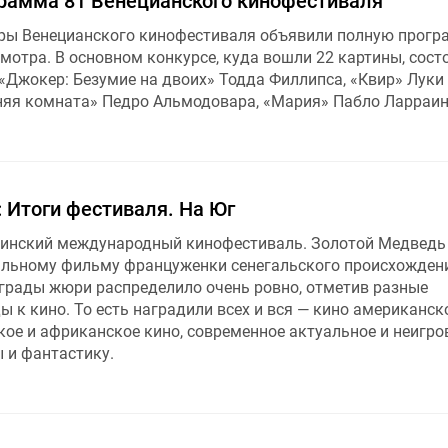
рамма 81 Венецианского кинофестиваля
ры Венецианского кинофестиваля объявили полную прогр
мотра. В основном конкурсе, куда вошли 22 картины, сост
Джокер: Безумие на двоих» Тодда Филлипса, «Квир» Луки
няя комната» Педро Альмодовара, «Мария» Пабло Ларраин
 Итоги фестиваля. На Юг
линский международный кинофестиваль. Золотой Медведь
альному фильму француженки сенегальского происхожден
грады жюри распределило очень ровно, отметив разные
ы к кино. То есть наградили всех и вся — кино американск
кое и африканское кино, современное актуальное и неигро
 и фантастику.