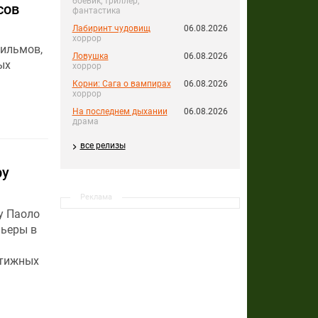
боевик, триллер,
сов
фантастика
Лабиринт чудовищ
06.08.2026
хоррор
фильмов,
Ловушка
06.08.2026
ых
хоррор
Корни: Сага о вампирах
06.08.2026
хоррор
На последнем дыхании
06.08.2026
драма
все релизы
ру
Реклама
у Паоло
мьеры в
стижных