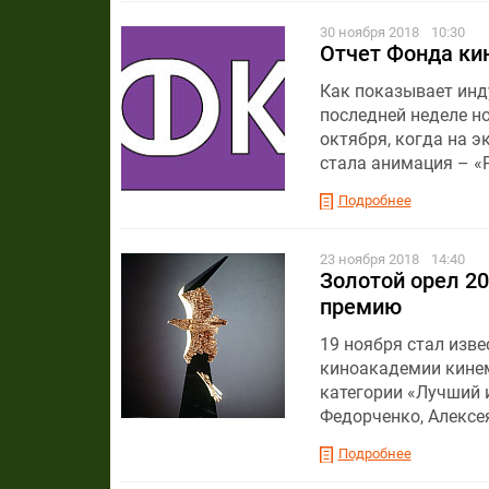
30 ноября 2018
10:30
Отчет Фонда кин
Как показывает инду
последней неделе н
октября, когда на 
стала анимация – «
Подробнее
23 ноября 2018
14:40
Золотой орел 20
премию
19 ноября стал изв
киноакадемии кинем
категории «Лучший 
Федорченко, Алексея
Подробнее