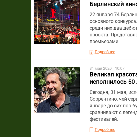
Берлинский кин
22 января 74 Берл
основного конкурса
среди них два дебю
проекта. Представл
премьерами.
Подробнее
31 мая 2020
10:07
Великая красот
исполнилось 50 
Сегодня, 31 мая, ис
Соррентино, чей се
январе до сих пор 
сравнивают с леген
фестивалей.
Подробнее