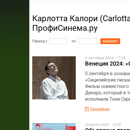
Карлотта Калори (Carlotta
ПрофиСинема.ру
Период с
по
показать
6 сентября 2024
17:28
Венеция 2024: 
5 сентября в основ
«Сицилийские письма
Фильм совместного 
Денаро, который в т
исполнили Тони Сер
Подробнее
23 июля 2024
12:30