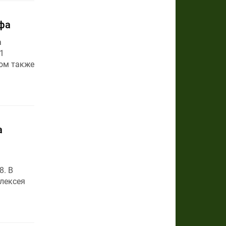
ьфа
а
1
ом также
а
8. В
лексея