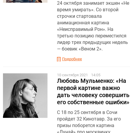
24 октября занимает экшен «Не
время умирать». Со второй
строчки стартовала
анимационная картина
«Неисправимый Рон». На
третью позицию переместился
лидер трех предыдущих недель
— боевик «Веном 2».
Подробнее
10 сентября 2021
14:05
Любовь Мульменко: «На
первой картине важно
дать человеку совершить
его собственные ошибки»
С 18 по 25 сентября в Сочи
пройдет 32 Кинотавр. За его
призы поборется картина
«Дунай» про москвичку,