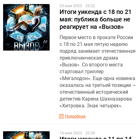
23 мая 2023
23:22
Итоги уикенда с 18 по 21
мая: публика больше не
реагирует на «Вызов»
Первое место в прокате России
c 18 по 21 мая пятую неделю
подряд занимает отечественная
приключенческая драма
«Вызов». Со второго места
стартовал триллер
«Мегалодон». Еще одна новинка
оказалась на третьей позиции —
отечественный исторический
детектив Карена Шахназарова
«Хитровка. Знак четырех».
Подробнее
16 мая 2023
22:39
Итоги уикенда с 11 по 14