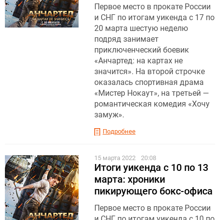
Первое место в прокате России
и СНГ по итогам уикенда с 17 по
20 марта шестую неделю
подряд занимает
приключенческий боевик
«Анчартед: на картах не
значится». На второй строчке
оказалась спортивная драма
«Мистер Нокаут», на третьей —
романтическая комедия «Хочу
замуж».
Подробнее
15 марта 2022
20:08
Итоги уикенда с 10 по 13
марта: хроники
пикирующего бокс-офиса
Первое место в прокате России
и СНГ по итогам уикенда с 10 по