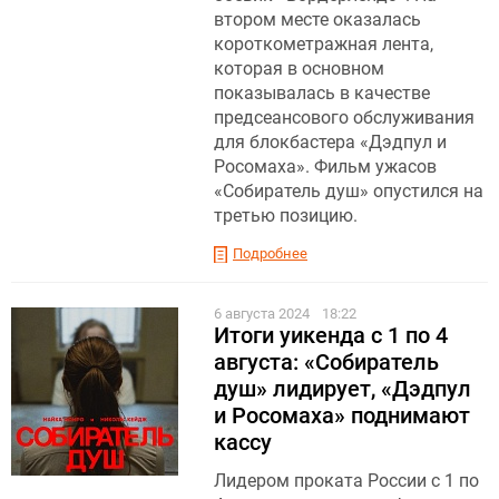
втором месте оказалась
короткометражная лента,
которая в основном
показывалась в качестве
предсеансового обслуживания
для блокбастера «Дэдпул и
Росомаха». Фильм ужасов
«Собиратель душ» опустился на
третью позицию.
Подробнее
6 августа 2024
18:22
Итоги уикенда с 1 по 4
августа: «Собиратель
душ» лидирует, «Дэдпул
и Росомаха» поднимают
кассу
Лидером проката России с 1 по