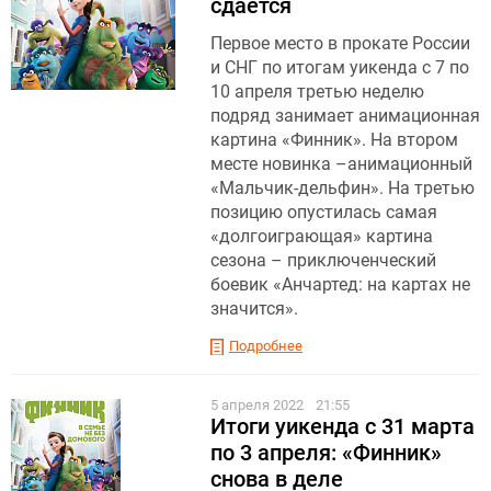
сдается
Первое место в прокате России
и СНГ по итогам уикенда с 7 по
10 апреля третью неделю
подряд занимает анимационная
картина «Финник». На втором
месте новинка –анимационный
«Мальчик-дельфин». На третью
позицию опустилась самая
«долгоиграющая» картина
сезона – приключенческий
боевик «Анчартед: на картах не
значится».
Подробнее
5 апреля 2022
21:55
Итоги уикенда с 31 марта
по 3 апреля: «Финник»
снова в деле