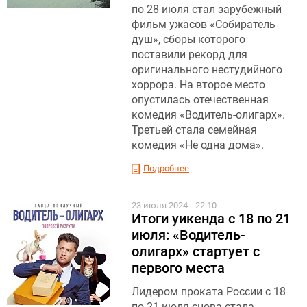
по 28 июля стал зарубежный
фильм ужасов «Собиратель
душ», сборы которого
поставили рекорд для
оригинального нестудийного
хоррора. На второе место
опустилась отечественная
комедия «Водитель-олигарх».
Третьей стала семейная
комедия «Не одна дома».
Подробнее
23 июля 2024
22:10
Итоги уикенда с 18 по 21
июля: «Водитель-
олигарх» стартует с
первого места
Лидером проката России с 18
по 21 июля снова стала