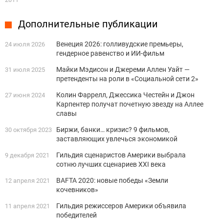
Дополнительные публикации
Венеция 2026: голливудские премьеры,
24 июля 2026
гендерное равенство и ИИ-фильм
Майки Мэдисон и Джереми Аллен Уайт —
31 июля 2025
претенденты на роли в «Социальной сети 2»
Колин Фаррелл, Джессика Честейн и Джон
27 июня 2024
Карпентер получат почетную звезду на Аллее
славы
Биржи, банки… кризис? 9 фильмов,
30 октября 2023
заставляющих увлечься экономикой
Гильдия сценаристов Америки выбрала
9 декабря 2021
сотню лучших сценариев XXI века
BAFTA 2020: новые победы «Земли
12 апреля 2021
кочевников»
Гильдия режиссеров Америки объявила
11 апреля 2021
победителей