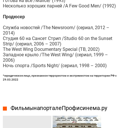
Готова на всё /Malice/ (1993)
Несколько хороших парней /A Few Good Men/ (1992)
Продюсер
Служба новостей /The Newsroom/ (сериал, 2012 –
2014)
Студия 60 на Сансет Стрип /Studio 60 on the Sunset
Strip/ (сериал, 2006 – 2007)
The West Wing Documentary Special (ТВ, 2002)
Западное крыло /The West Wing/ (сериал, 1999 –
2006)
Ночь спорта /Sports Night/ (сериал, 1998 – 2000)
*юридическое лицо, признанное террористом и экстремистом на территории РФ с
29.03.2022
Фильмы на портале Профисинема.ру