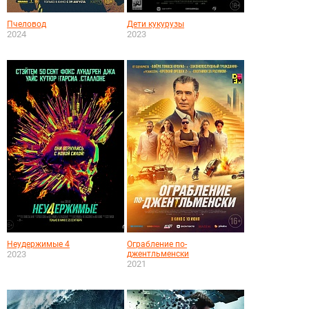
Пчеловод
Дети кукурузы
2024
2023
Неудержимые 4
Ограбление по-
2023
джентльменски
2021