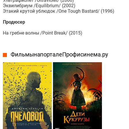
Ультрафиолет /Ultraviolet/ (2006)
Эквилибриум /Equilibrium/ (2002)
Этакий крутой ублюдок /One Tough Bastard/ (1996)
Продюсер
На гребне волны /Point Break/ (2015)
Фильмы на портале Профисинема.ру