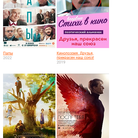
Папы
Кинопоэзия. Друзья,
2022
прекрасен наш союз!
2019