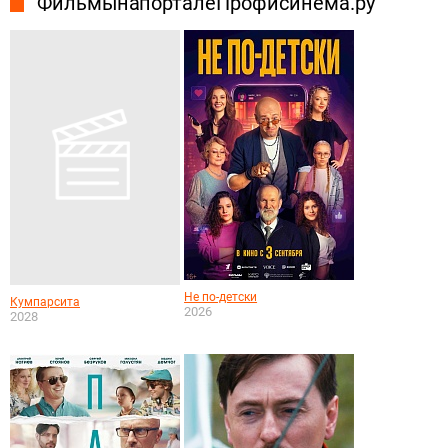
Фильмы на портале Профисинема.ру
Не по-детски
Кумпарсита
2026
2028