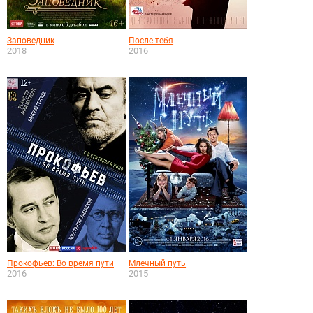
Заповедник
После тебя
2018
2016
Прокофьев: Во время пути
Млечный путь
2016
2015