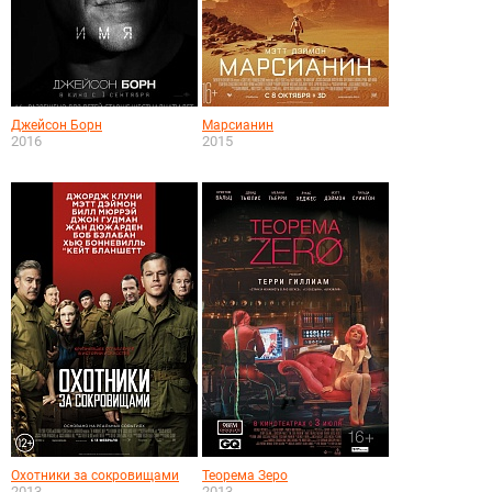
Джейсон Борн
Марсианин
2016
2015
Охотники за сокровищами
Теорема Зеро
2013
2013