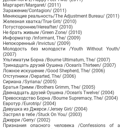
Маргарет/Margaret/ (2011)
Заражение/Contagion/ (2011)
Меняющие реальность/The Adjustment Bureau/ (2011)
Железная хватка/True Grit/ (2010)
Потустороннее/Hereafter/ (2010)
Не брать живым /Green Zone/ (2010)
Информатор /Informant, The/ (2009)
Непокоренный /Invictus/ (2009)
Молодость без молодости /Youth Without Youth/
(2007)
Ультиматум Борна /Bourne Ultimatum, The/ (2007)
Тринадцать друзей Оушена /Ocean's Thirteen/ (2007)
Ложное искушение /Good Shepherd, The/ (2006)
Отступники /Departed, The/ (2006)
Сириана /Syriana/ (2005)
Братья Гримм /Brothers Grimm, The/ (2005)
Двенадцать друзей Оушена /Ocean's Twelve/ (2004)
Превосходство Борна /Bourne Supremacy, The/ (2004)
Евротур /Eurotrip/ (2004)
Девушка из Джерси /Jersey Girl/ (2004)
Застрял в тебе /Stuck On You/ (2003)
Джерри /Gerry/ (2002)
Признания опасного человека /Confessions of a