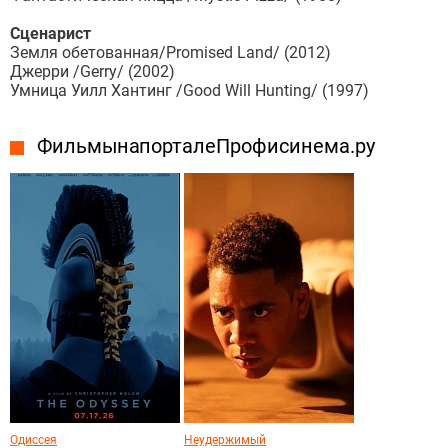
Сценарист
Земля обетованная/Promised Land/ (2012)
Джерри /Gerry/ (2002)
Умница Уилл Хантинг /Good Will Hunting/ (1997)
Фильмы на портале Профисинема.ру
Одиссея
Неудержимый