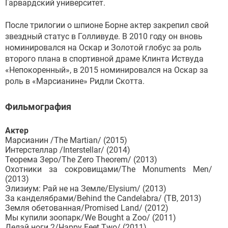
Гарвардский университет.
После трилогии о шпионе Борне актер закрепил свой
звездный статус в Голливуде. В 2010 году он вновь
номинировался на Оскар и Золотой глобус за роль
второго плана в спортивной драме Клинта Иствуда
«Непокоренный», в 2015 номинировался на Оскар за
роль в «Марсианине» Ридли Скотта.
Фильмография
Актер
Марсианин /The Martian/ (2015)
Интерстеллар /Interstellar/ (2014)
Теорема Зеро/The Zero Theorem/ (2013)
Охотники за сокровищами/The Monuments Men/
(2013)
Элизиум: Рай не на Земле/Elysium/ (2013)
За канделябрами/Behind the Candelabra/ (ТВ, 2013)
Земля обетованная/Promised Land/ (2012)
Мы купили зоопарк/We Bought a Zoo/ (2011)
Делай ноги 2/Happy Feet Two/ (2011)