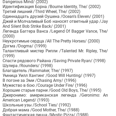
Dangerous Mind/ (2002)
Идентификация Борна /Bourne Identity, The/ (2002)
Третий лишний /Third Wheel, The/ (2002)
Одиннадцать друзей Оушена /Ocean's Eleven/ (2001)
Джей и Молчаливый Боб наносят ответный удар /Jay
And Silent Bob Strike Back/ (2001)
Легенда Баггера Ванса /Legend Of Bagger Vance, The/
(2000)
Неукротимые сердца /All The Pretty Horses/ (2000)
Догма /Dogma/ (1999)
Талантливый мистер Рипли /Talented Mr. Ripley, The/
(1999)
Спасти рядового Райана /Saving Private Ryan/ (1998)
Шулера /Rounders/ (1998)
Благодетель /Rainmaker, The/ (1997)
Умница Уилл Хантинг /Good Will Hunting/ (1997)
В погоне за Эми /Chasing Amy/ (1996)
Мужество в бою /Courage Under Fire/ (1996)
Хорошие старые парни /Good Old Boys, The/ (1995)
Джеронимо: американская легенда /Geronimo: An
American Legend/ (1993)
Школьные узы /School Ties/ (1992)
Добрая мама /Good Mother, The/ (1988)
Фантастическая пицца /Mystic Pizza/ (1988)