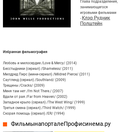
Глава подразделения,
занимающегося
игровыми фильмами
Клэр Рудник
-
Полштейн
.
Избранная фильмография
Любовь и милосердие /Love & Mercy/ (2014)
Бесстыдники (сериал) /Shameless/ (2011)
Милдред Пирс (мини-сериал) /Mildred Pierce/ (2011)
Саутленд (сериал) /Southland/ (2009)
Трещины /Cracks/ (2009)
Меня там нет /I'm Not There./ (2007)
Вдали от рая /Far from Heaven/ (2002)
Западное крыло (сериал) /The West Wing/ (1999)
Третья смена (сериал) /Third Watch/ (1999)
Скорая помощь (сериал) /ER/ (1994)
Фильмы на портале Профисинема.ру