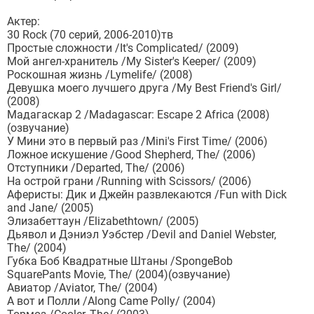
Актер:
30 Rock (70 серий, 2006-2010)тв
Простые сложности /It's Complicated/ (2009)
Мой ангел-хранитель /My Sister's Keeper/ (2009)
Роскошная жизнь /Lymelife/ (2008)
Девушка моего лучшего друга /My Best Friend's Girl/
(2008)
Мадагаскар 2 /Madagascar: Escape 2 Africa (2008)
(озвучание)
У Мини это в первый раз /Mini's First Time/ (2006)
Ложное искушение /Good Shepherd, The/ (2006)
Отступники /Departed, The/ (2006)
На острой грани /Running with Scissors/ (2006)
Аферисты: Дик и Джейн развлекаются /Fun with Dick
and Jane/ (2005)
Элизабеттаун /Elizabethtown/ (2005)
Дьявол и Дэниэл Уэбстер /Devil and Daniel Webster,
The/ (2004)
Губка Боб Квадратные Штаны /SpongeBob
SquarePants Movie, The/ (2004)(озвучание)
Авиатор /Aviator, The/ (2004)
А вот и Полли /Along Came Polly/ (2004)