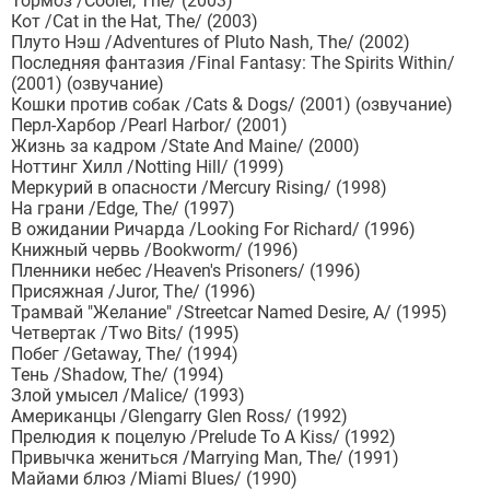
Тормоз /Cooler, The/ (2003)
Кот /Cat in the Hat, The/ (2003)
Плуто Нэш /Adventures of Pluto Nash, The/ (2002)
Последняя фантазия /Final Fantasy: The Spirits Within/
(2001) (озвучание)
Кошки против собак /Cats & Dogs/ (2001) (озвучание)
Перл-Харбор /Pearl Harbor/ (2001)
Жизнь за кадром /State And Maine/ (2000)
Ноттинг Хилл /Notting Hill/ (1999)
Меркурий в опасности /Mercury Rising/ (1998)
На грани /Edge, The/ (1997)
В ожидании Ричарда /Looking For Richard/ (1996)
Книжный червь /Bookworm/ (1996)
Пленники небес /Heaven's Prisoners/ (1996)
Присяжная /Juror, The/ (1996)
Трамвай "Желание" /Streetcar Named Desire, A/ (1995)
Четвертак /Two Bits/ (1995)
Побег /Getaway, The/ (1994)
Тень /Shadow, The/ (1994)
Злой умысел /Malice/ (1993)
Американцы /Glengarry Glen Ross/ (1992)
Прелюдия к поцелую /Prelude To A Kiss/ (1992)
Привычка жениться /Marrying Man, The/ (1991)
Майами блюз /Miami Blues/ (1990)