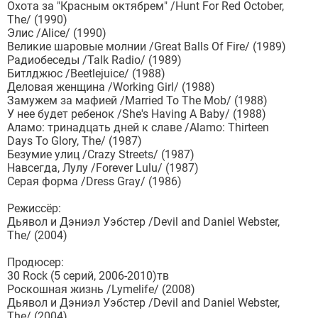
Охота за "Красным октябрем" /Hunt For Red October,
The/ (1990)
Элис /Alice/ (1990)
Великие шаровые молнии /Great Balls Of Fire/ (1989)
Радиобеседы /Talk Radio/ (1989)
Битлджюс /Beetlejuice/ (1988)
Деловая женщина /Working Girl/ (1988)
Замужем за мафией /Married To The Mob/ (1988)
У нее будет ребенок /She's Having A Baby/ (1988)
Аламо: тринадцать дней к славе /Alamo: Thirteen
Days To Glory, The/ (1987)
Безумие улиц /Crazy Streets/ (1987)
Навсегда, Лулу /Forever Lulu/ (1987)
Серая форма /Dress Gray/ (1986)
Режиссёр:
Дьявол и Дэниэл Уэбстер /Devil and Daniel Webster,
The/ (2004)
Продюсер:
30 Rock (5 серий, 2006-2010)тв
Роскошная жизнь /Lymelife/ (2008)
Дьявол и Дэниэл Уэбстер /Devil and Daniel Webster,
The/ (2004)