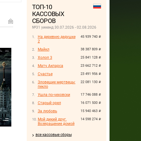
ТОП-10
КАССОВЫХ
СБОРОВ
№31 уикенд 30.07.2026 - 02.08.2026
На деревню дедушке
45 939 740
руб.
2
Майкл
38 387 809
руб.
Холоп 3
25 841 128
руб.
Матч Акпарса
23 662 712
руб.
Счастье
23 491 956
руб.
Зловещие мертвецы:
22 081 130
руб.
пекло
Ушла по-чеховски
17 746 088
руб.
Старый орел
16 071 500
руб.
За любовь
15 940 463
руб.
Мой дикий друг.
14 598 274
руб.
Возвращение домой
все кассовые сборы