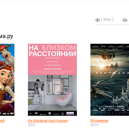
4060
ма.ру
ний
На близком расстоянии
Вторжение
2021
2019