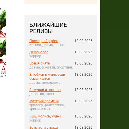
БЛИЖАЙШИЕ
РЕЛИЗЫ
Последний рубеж
13.08.2026
боевик, драма, военн.
Демонолог
13.08.2026
хоррор
Время сиять
13.08.2026
драма, фэнтези, спортивн.
Влюбись в меня, если
13.08.2026
осмелишься
драма, мелодрама
Самурай и пленник
13.08.2026
детектив, экшн
Материя времени
13.08.2026
триллер, фантастика,
криминальн.
Ешь, молись, худей
13.08.2026
хоррор
Во власти страха
13.08.2026