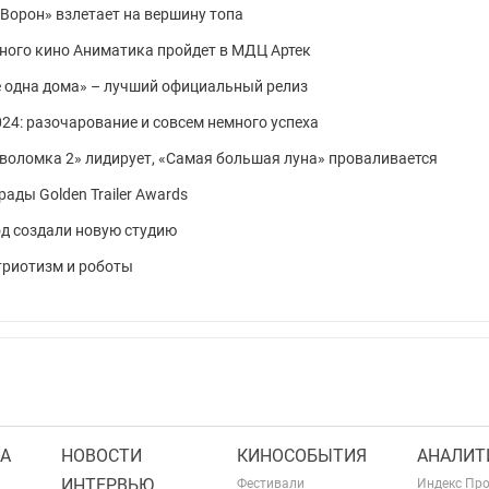
 «Ворон» взлетает на вершину топа
нного кино Аниматика пройдет в МДЦ Артек
Не одна дома» – лучший официальный релиз
24: разочарование и совсем немного успеха
ловоломка 2» лидирует, «Самая большая луна» проваливается
ды Golden Trailer Awards
д создали новую студию
триотизм и роботы
А
НОВОСТИ
КИНОСОБЫТИЯ
АНАЛИТ
ИНТЕРВЬЮ
Фестивали
Индекс Пр