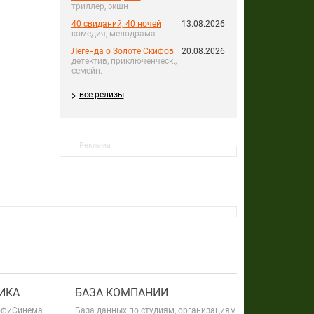
триллер, экшн
40 свиданий, 40 ночей
13.08.2026
комедия, мелодрама
Легенда о Золоте Скифов
20.08.2026
детектив, приключенческ.,
семейн.
все релизы
Реклама
ИКА
БАЗА КОМПАНИЙ
офиСинема
База данных по студиям, организациям