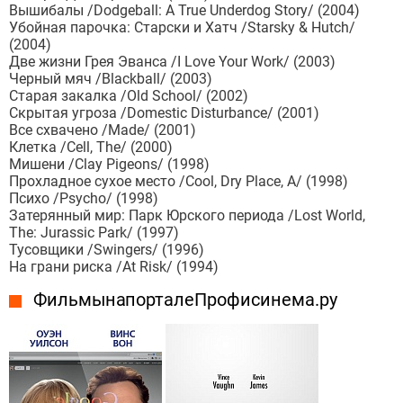
Вышибалы /Dodgeball: A True Underdog Story/ (2004)
Убойная парочка: Старски и Хатч /Starsky & Hutch/
(2004)
Две жизни Грея Эванса /I Love Your Work/ (2003)
Черный мяч /Blackball/ (2003)
Старая закалка /Old School/ (2002)
Скрытая угроза /Domestic Disturbance/ (2001)
Все схвачено /Made/ (2001)
Клетка /Cell, The/ (2000)
Мишени /Clay Pigeons/ (1998)
Прохладное сухое место /Cool, Dry Place, A/ (1998)
Психо /Psycho/ (1998)
Затерянный мир: Парк Юрского периода /Lost World,
The: Jurassic Park/ (1997)
Тусовщики /Swingers/ (1996)
На грани риска /At Risk/ (1994)
Фильмы на портале Профисинема.ру