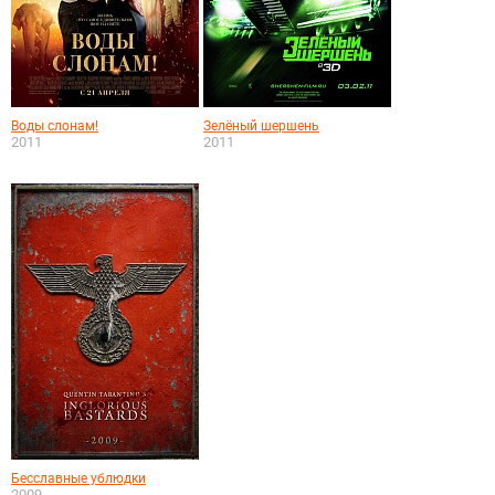
Воды слонам!
Зелёный шершень
2011
2011
Бесславные ублюдки
2009