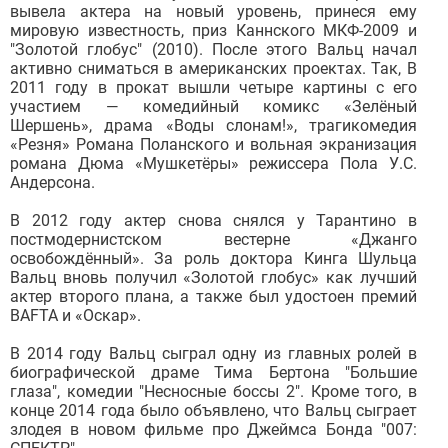
вывела актера на новый уровень, принеся ему
мировую известность, приз Каннского МКФ-2009 и
"Золотой глобус" (2010). После этого Вальц начал
активно сниматься в американских проектах. Так, В
2011 году в прокат вышли четыре картины с его
участием — комедийный комикс «Зелёный
Шершень», драма «Воды слонам!», трагикомедия
«Резня» Романа Поланского и вольная экранизация
романа Дюма «Мушкетёры» режиссера Пола У.С.
Андерсона.
В 2012 году актер снова снялся у Тарантино в
постмодернистском вестерне «Джанго
освобождённый». За роль доктора Кинга Шульца
Вальц вновь получил «Золотой глобус» как лучший
актер второго плана, а также был удостоен премий
BAFTA и «Оскар».
В 2014 году Вальц сыграл одну из главных ролей в
биографической драме Тима Бертона "Большие
глаза", комедии "Несносные боссы 2". Кроме того, в
конце 2014 года было объявлено, что Вальц сыграет
злодея в новом фильме про Джеймса Бонда "007: