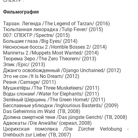
СПЕКТР".
Фильмография
Тарзан. Легенда /The Legend of Tarzan/ (2016)
Тюльпанная лихорадка /Tulip Fever/ (2015)
007: СПЕКТР /Spectre/ (2015)
Большие глаза /Big Eyes/ (2014)
Несносные боссы 2 /Horrible Bosses 2/ (2014)
Маппеты 2 /Muppets Most Wanted/ (2014)
Теорема Зеро /The Zero Theorem/ (2013)
Эпик /Epic/ (2013)
Джанго освобожденный /Django Unchained/ (2012)
Это не сон /It Is No Dream/ (2012)
Резня /Carnage/ (2011)
Мушкетёры /The Three Musketeers/ (2011)
Воды слонам! /Water for Elephants/ (2011)
Зелёный Шершень /The Green Hornet/ (2011)
Бесславные ублюдки /Inglourious Basterds/ (2009)
Das Geheimnis im Wald (ТВ, 2008)
Долина смертной тени /Das jüngste Gericht/ (ТВ, 2008)
Адвокаты /Die Anwälte/ (сериал, 2008)
Цюрихская помолвка /Die Zürcher Verlobung -
Drehbuch zur Liebe/ (ТВ, 2007)