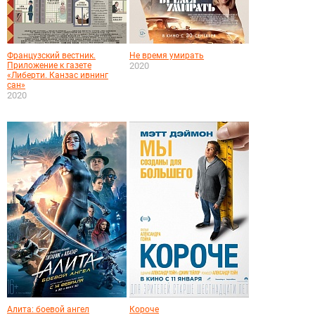
Французский вестник.
Не время умирать
Приложение к газете
2020
«Либерти. Канзас ивнинг
сан»
2020
Алита: боевой ангел
Короче