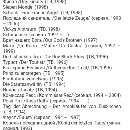
Финал /Das Finale/ (ТВ, 1998)
Sieben Monde (1998)
Schock - Eine Frau in Angst (ТВ, 1998)
Последний свидетель /Der letzte Zeuge/ (сериал, 1998
– 2006)
Vickys Alptraum (ТВ, 1998)
Schimanski (сериал, 1997 – ...)
Брат нашего Бога /Our God's Brother/ (1997)
Мэтр Да Коста /Maître Da Costa/ (сериал, 1997 –
1999)
Du bist nicht allein - Die Roy Black Story (ТВ, 1996)
Турист /Der Tourist/ (ТВ, 1996)
Екатерина Великая /Catherine the Great/ (ТВ, 1996)
Prinz zu entsorgen (ТВ, 1995)
Ein Anfang von etwas (1995)
Die Staatsanwältin (ТВ, 1994)
Иаков /Jacob/ (ТВ, 1994)
Комиссар Рекс /Kommissar Rex/ (сериал, 1994 – 2004)
Роза Рот /Rosa Roth/ (сериал, 1994 – ...)
Tag der Abrechnung - Der Amokläufer von Euskirchen
(ТВ, 1994)
Фауст /Faust/ (сериал, 1994 – 1997)
Король последних дней /König der letzten Tage/ (мини-
сериал, 1993)