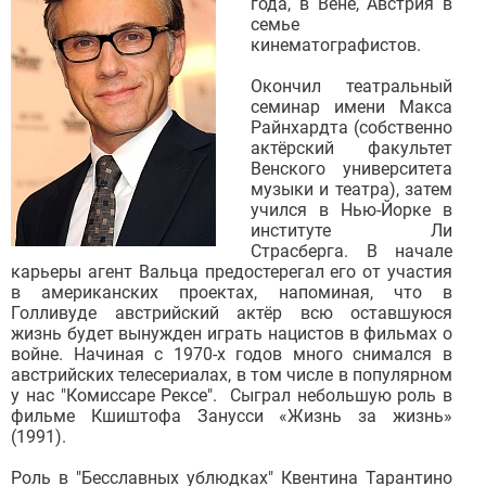
года, в Вене, Австрия в
семье
кинематографистов.
Окончил театральный
семинар имени Макса
Райнхардта (собственно
актёрский факультет
Венского университета
музыки и театра), затем
учился в Нью-Йорке в
институте Ли
Страсберга. В начале
карьеры агент Вальца предостерегал его от участия
в американских проектах, напоминая, что в
Голливуде австрийский актёр всю оставшуюся
жизнь будет вынужден играть нацистов в фильмах о
войне. Начиная с 1970-х годов много снимался в
австрийских телесериалах, в том числе в популярном
у нас "Комиссаре Рексе". Сыграл небольшую роль в
фильме Кшиштофа Занусси «Жизнь за жизнь»
(1991).
Роль в "Бесславных ублюдках" Квентина Тарантино