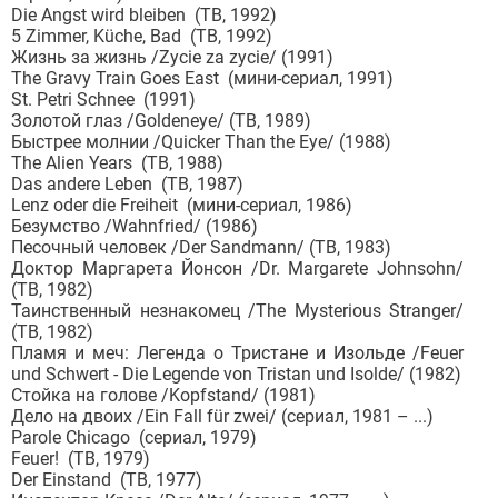
Die Angst wird bleiben (ТВ, 1992)
5 Zimmer, Küche, Bad (ТВ, 1992)
Жизнь за жизнь /Zycie za zycie/ (1991)
The Gravy Train Goes East (мини-сериал, 1991)
St. Petri Schnee (1991)
Золотой глаз /Goldeneye/ (ТВ, 1989)
Быстрее молнии /Quicker Than the Eye/ (1988)
The Alien Years (ТВ, 1988)
Das andere Leben (ТВ, 1987)
Lenz oder die Freiheit (мини-сериал, 1986)
Безумство /Wahnfried/ (1986)
Песочный человек /Der Sandmann/ (ТВ, 1983)
Доктор Маргарета Йонсон /Dr. Margarete Johnsohn/
(ТВ, 1982)
Таинственный незнакомец /The Mysterious Stranger/
(ТВ, 1982)
Пламя и меч: Легенда о Тристане и Изольде /Feuer
und Schwert - Die Legende von Tristan und Isolde/ (1982)
Стойка на голове /Kopfstand/ (1981)
Дело на двоих /Ein Fall für zwei/ (сериал, 1981 – ...)
Parole Chicago (сериал, 1979)
Feuer! (ТВ, 1979)
Der Einstand (ТВ, 1977)