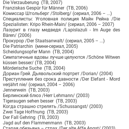
Die Verzauberung (ТВ, 2007)
Franziskas Gespür für Männer (ТВ, 2006)
Комиссар Штольберг /Stolberg/ (сериал, 2006 – ...)
Специалисты: Уголовная полиция Майн Рейна /Die
Spezialisten: Kripo Rhein-Main/ (сериал, 2006 – 2007)
Лазурит в глазу медведя /Lapislazuli - Im Auge des
Bären/ (2006)
Прокурор /Der Staatsanwalt/ (сериал, 2005 – ...)
Die Patriarchin (мини-сериал, 2005)
Scheidungsopfer Mann (ТВ, 2004)
Симпатичные вдовы лучше целуются /Schöne Witwen
küssen besser/ (ТВ, 2004)
Mörderische Suche (ТВ, 2004)
Дориан Грей. Дьявольский портрет /Dorian/ (2004)
Преступления без срока давности /Der Elefant - Mord
verjährt nie/ (сериал, 2004 – 2006)
Jennerwein (ТВ, 2003)
Берлинский блюз /Herr Lehmann/ (2003)
Tigeraugen sehen besser (ТВ, 2003)
Когда страшно стрелять /Schussangst/ (2003)
Zwei Tage Hoffnung (ТВ, 2003)
Der Fall Gehring (ТВ, 2003)
Jagd auf den Flammenmann (ТВ, 2003)
Старая обезьяна – страх /Der alte Affe Angst/ (2003)