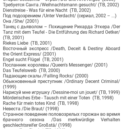
Требуется Санта /Weihnachtsmann gesucht/ (ТВ, 2002)
Dienstreise - Was für eine Nacht (ТВ, 2002)
Под подозрением /Unter Verdacht/ (сериал, 2002 – ...)
Она /She/ (2001)
Танец с дьяволом – Похищение Рихарда Эткера /Der
Tanz mit dem Teufel - Die Entführung des Richard Oetker/
(ТВ, 2001)
Riekes Liebe (ТВ, 2001)
Восточный экспресс /Death, Deceit & Destiny Aboard
the Orient Express/ (2001)
Engel sucht Flügel (ТВ, 2001)
Посланник королевы /Queen's Messenger/ (2001)
Das Teufelsweib (ТВ, 2000)
Падающие скалы /Falling Rocks/ (2000)
Обыкновенный преступник /Ordinary Decent Criminal/
(1999)
Нарисуй мне игрушку /Dessine-moi un jouet/ (ТВ, 1999)
Mörderisches Erbe - Tausch mit einer Toten (ТВ, 1998)
Rache für mein totes Kind (ТВ, 1998)
Невеста /Die Braut/ (1998)
Странное поведение половозрелых горожан во время
брачного сезона /Das merkwürdige Verhalten
geschlechtsreifer Großstä/ (1998)