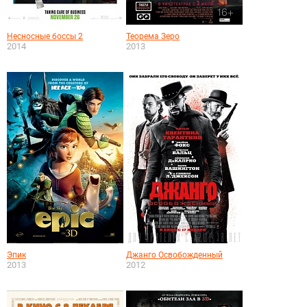
Несносные боссы 2
Теорема Зеро
2014
2013
Эпик
Джанго Освобожденный
2013
2012