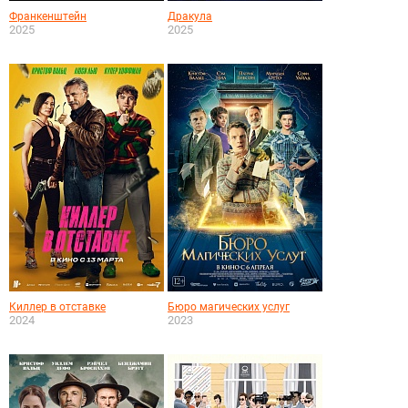
Франкенштейн
Дракула
2025
2025
Киллер в отставке
Бюро магических услуг
2024
2023