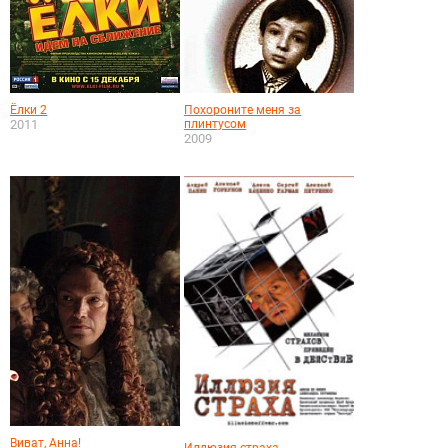
Ёлки 2
Похороните меня за
2011
плинтусом
2009
Виват, Анна!