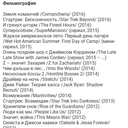
Фильмография
Земля команчей /Comancheria/ (2016)
Стартрек: Бесконечность /Star Trek Beyond/ (2016)
И грянул шторм /The Finest Hours/ (2016)
Суперособняк /SuperMansion/ (сериал, 2015)
Жаркое американское лето: Первый день лагеря
/Wet Hot American Summer: First Day of Camp/ (мини-
сериал, 2015)
Очень позднее шоу с Джеймсом Корденом /The Late
Late Show with James Corden/ (сериал, 2015 – ...)
Z – значит Захария /Z for Zachariah/ (2015)
Чем дальше в лес... /Into the Woods/ (2014)
Несносные боссы 2 /Horrible Bosses 2/ (2014)
Драйвер на ночь /Stretch/ (2014)
Джек Райан: Теория хаоса /Jack Ryan: Shadow
Recruit/ (2014)
Возмужание /Mantivities/ (2014)
Стартрек: Возмездие /Star Trek Into Darkness/ (2013)
Хранители снов /Rise of the Guardians/ (2012)
Люди как мы /People Like Us/ (2012)
Значит, война /This Means War/ (2012)
Селеста и Джесси навеки /Celeste & Jesse Forever/