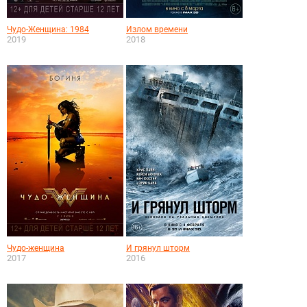
Чудо-Женщина: 1984
Излом времени
2019
2018
Чудо-женщина
И грянул шторм
2017
2016