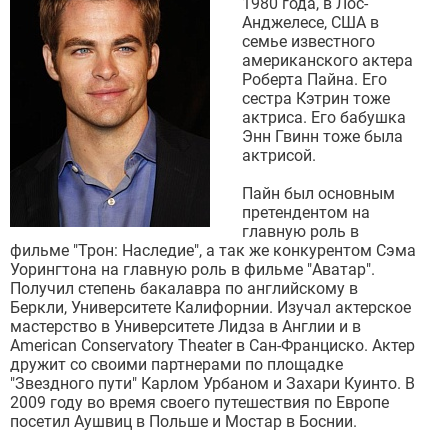
1980 года, в Лос-
Анджелесе, США в
семье известного
американского актера
Роберта Пайна. Его
сестра Кэтрин тоже
актриса. Его бабушка
Энн Гвинн тоже была
актрисой.
Пайн был основным
претендентом на
главную роль в
фильме "Трон: Наследие", а так же конкурентом Сэма
Уорингтона на главную роль в фильме "Аватар".
Получил степень бакалавра по английскому в
Беркли, Университете Калифорнии. Изучал актерское
мастерство в Университете Лидза в Англии и в
American Conservatory Theater в Сан-Франциско. Актер
дружит со своими партнерами по площадке
"Звездного пути" Карлом Урбаном и Захари Куинто. В
2009 году во время своего путешествия по Европе
посетил Аушвиц в Польше и Мостар в Боснии.