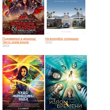
Подземелья и драконы:
Не волнуйся, солнышко
Честь среди воров
2022
2023