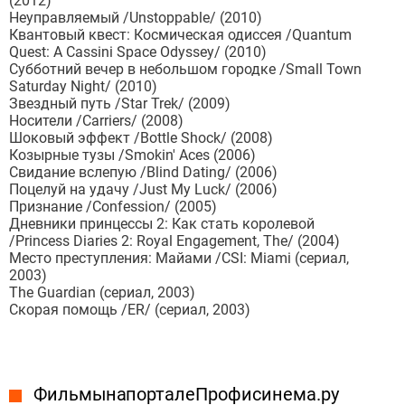
(2012)
Неуправляемый /Unstoppable/ (2010)
Квантовый квест: Космическая одиссея /Quantum
Quest: A Cassini Space Odyssey/ (2010)
Субботний вечер в небольшом городке /Small Town
Saturday Night/ (2010)
Звездный путь /Star Trek/ (2009)
Носители /Carriers/ (2008)
Шоковый эффект /Bottle Shock/ (2008)
Козырные тузы /Smokin' Aces (2006)
Свидание вслепую /Blind Dating/ (2006)
Поцелуй на удачу /Just My Luck/ (2006)
Признание /Confession/ (2005)
Дневники принцессы 2: Как стать королевой
/Princess Diaries 2: Royal Engagement, The/ (2004)
Место преступления: Майами /CSI: Miami (сериал,
2003)
The Guardian (сериал, 2003)
Скорая помощь /ER/ (сериал, 2003)
Фильмы на портале Профисинема.ру