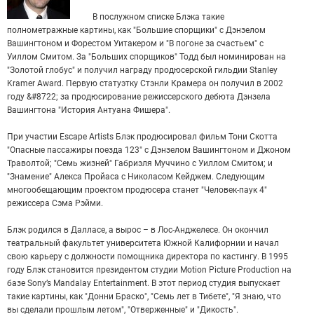
В послужном списке Блэка такие
полнометражные картины, как "Большие спорщики" с Дэнзелом
Вашингтоном и Форестом Уитакером и "В погоне за счастьем" с
Уиллом Смитом. За "Больших спорщиков" Тодд был номинирован на
"Золотой глобус" и получил награду продюсерской гильдии Stanley
Kramer Award. Первую статуэтку Стэнли Крамера он получил в 2002
году &#8722; за продюсирование режиссерского дебюта Дэнзела
Вашингтона "История Антуана Фишера".
При участии Escape Artists Блэк продюсировал фильм Тони Скотта
"Опасные пассажиры поезда 123" с Дэнзелом Вашингтоном и Джоном
Траволтой; "Семь жизней" Габриэля Муччино с Уиллом Смитом; и
"Знамение" Алекса Пройаса с Николасом Кейджем. Следующим
многообещающим проектом продюсера станет "Человек-паук 4"
режиссера Сэма Рэйми.
Блэк родился в Далласе, а вырос – в Лос-Анджелесе. Он окончил
театральный факультет университета Южной Калифорнии и начал
свою карьеру с должности помощника директора по кастингу. В 1995
году Блэк становится президентом студии Motion Picture Production на
базе Sony’s Mandalay Entertainment. В этот период студия выпускает
такие картины, как "Донни Браско", "Семь лет в Тибете", "Я знаю, что
вы сделали прошлым летом", "Отверженные" и "Дикость".