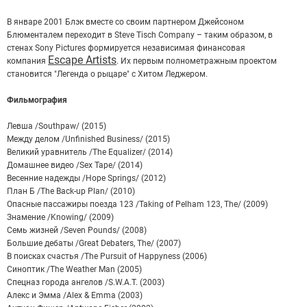
В январе 2001 Блэк вместе со своим партнером Джейсоном
Блюменталем переходит в Steve Tisch Company – таким образом, в
стенах Sony Pictures формируется независимая финансовая
Escape Artists
компания
. Их первым полнометражным проектом
становится "Легенда о рыцаре" с Хитом Леджером.
Фильмография
Левша /Southpaw/ (2015)
Между делом /Unfinished Business/ (2015)
Великий уравнитель /The Equalizer/ (2014)
Домашнее видео /Sex Tape/ (2014)
Весенние надежды /Hope Springs/ (2012)
План Б /The Back-up Plan/ (2010)
Опасные пассажиры поезда 123 /Taking of Pelham 123, The/ (2009)
Знамение /Knowing/ (2009)
Семь жизней /Seven Pounds/ (2008)
Большие дебаты /Great Debaters, The/ (2007)
В поисках счастья /The Pursuit of Happyness (2006)
Синоптик /The Weather Man (2005)
Спецназ города ангелов /S.W.A.T. (2003)
Алекс и Эмма /Alex & Emma (2003)