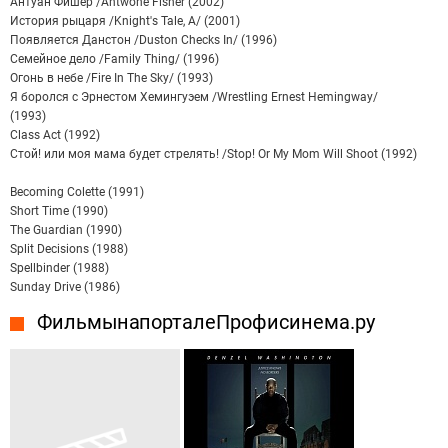
Антуан Фишер /Antwone Fisher (2002)
История рыцаря /Knight's Tale, A/ (2001)
Появляется Данстон /Duston Checks In/ (1996)
Семейное дело /Family Thing/ (1996)
Огонь в небе /Fire In The Sky/ (1993)
Я боролся с Эрнестом Хемингуэем /Wrestling Ernest Hemingway/
(1993)
Class Act (1992)
Стой! или моя мама будет стрелять! /Stop! Or My Mom Will Shoot (1992)
Becoming Colette (1991)
Short Time (1990)
The Guardian (1990)
Split Decisions (1988)
Spellbinder (1988)
Sunday Drive (1986)
Фильмы на портале Профисинема.ру