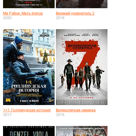
Ма Рэйни: Мать блюза
Великий уравнитель 2
2020
2018
1+1: Голливудская история
Великолепная семерка
2017
2016