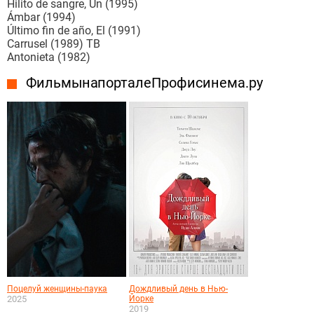
Hilito de sangre, Un (1995)
Ámbar (1994)
Último fin de año, El (1991)
Carrusel (1989) ТВ
Antonieta (1982)
Фильмы на портале Профисинема.ру
Поцелуй женщины-паука
Дождливый день в Нью-
2025
Йорке
2019