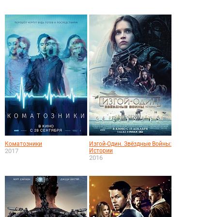
Коматозники
Изгой-Один. Звёздные Войны:
2017
Истории
2016