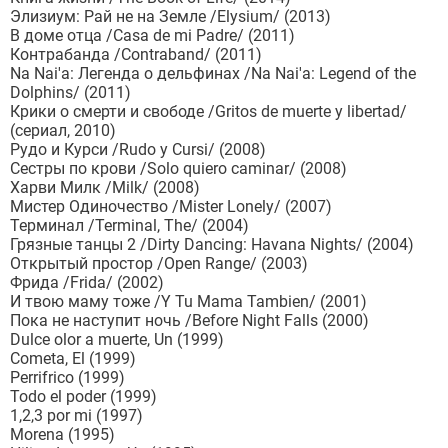
Элизиум: Рай не на Земле /Elysium/ (2013)
В доме отца /Casa de mi Padre/ (2011)
Контрабанда /Contraband/ (2011)
Na Nai'a: Легенда о дельфинах /Na Nai'a: Legend of the
Dolphins/ (2011)
Крики о смерти и свободе /Gritos de muerte y libertad/
(сериал, 2010)
Рудо и Курси /Rudo y Cursi/ (2008)
Сестры по крови /Solo quiero caminar/ (2008)
Харви Милк /Milk/ (2008)
Мистер Одиночество /Mister Lonely/ (2007)
Терминал /Terminal, The/ (2004)
Грязные танцы 2 /Dirty Dancing: Havana Nights/ (2004)
Открытый простор /Open Range/ (2003)
Фрида /Frida/ (2002)
И твою маму тоже /Y Tu Mama Tambien/ (2001)
Пока не наступит ночь /Before Night Falls (2000)
Dulce olor a muerte, Un (1999)
Cometa, El (1999)
Perrifrico (1999)
Todo el poder (1999)
1,2,3 por mi (1997)
Morena (1995)