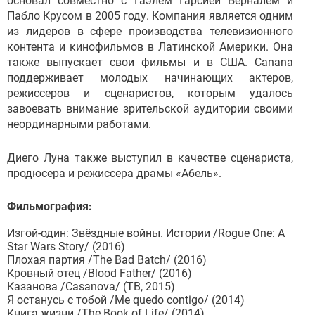
основал совместно с Гаэлем Гарсией Берналем и
Пабло Крусом в 2005 году. Компания является одним
из лидеров в сфере производства телевизионного
контента и кинофильмов в Латинской Америки. Она
также выпускает свои фильмы и в США. Canana
поддерживает молодых начинающих актеров,
режиссеров и сценаристов, которым удалось
завоевать внимание зрительской аудитории своими
неординарными работами.
Диего Луна также выступил в качестве сценариста,
продюсера и режиссера драмы «Абель».
Фильмография:
Изгой-один: Звёздные войны. Истории /Rogue One: A
Star Wars Story/ (2016)
Плохая партия /The Bad Batch/ (2016)
Кровный отец /Blood Father/ (2016)
Казанова /Casanova/ (ТВ, 2015)
Я останусь с тобой /Me quedo contigo/ (2014)
Книга жизни /The Book of Life/ (2014)