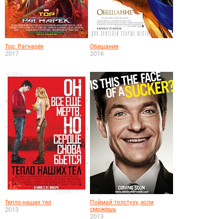
Тор: Рагнарёк
Обещание
2017
2016
Тепло наших тел
Поймай толстуху, если
2013
сможешь
2013