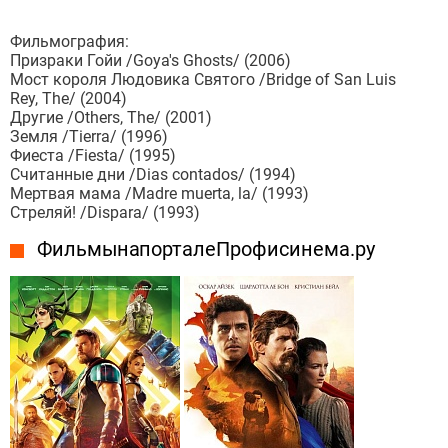
Фильмография:
Призраки Гойи /Goya's Ghosts/ (2006)
Мост короля Людовика Святого /Bridge of San Luis
Rey, The/ (2004)
Другие /Others, The/ (2001)
Земля /Tierra/ (1996)
Фиеста /Fiesta/ (1995)
Считанные дни /Dias contados/ (1994)
Мертвая мама /Madre muerta, la/ (1993)
Стреляй! /Dispara/ (1993)
Фильмы на портале Профисинема.ру