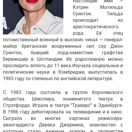
Настоящее имя —
Кэтрин Матильда
Суинтон. Тильда
происходит из
аристократического
рода. Её отец
потомственный военный в высоких чинах — генерал-
майор британских вооруженных сил сэр Джон
Суинтон, бывший лорд-наместник графства
Бервикшир в Шотландии. Их родословную можно
проследить вплоть до 11 века.Изучала социальные и
политические науки в Кэмбридже, выпустилась в
1983 году со степенью по английской литературе.
С 1983 года состояла в труппе Королевского
общества Шекспира, знаменитого театра в
Стрэтфорде. Играла в театре “Траверс” в Эдинбурге.
В 1986 году дебютировала на телевидении и в кино.
Сыграла во многих картинах режиссера-
авангардиста Дерека Джармена, знакомство с
которым стало важным этапом в творчестве