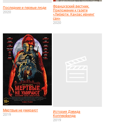
Французский вестник.
Последние и первые люди
Приложение к газете
2020
«Либерти. Канзас ивнинг
сан»
2020
Мертвые не умирают
История Дэвида
2019
Копперфилда
2019