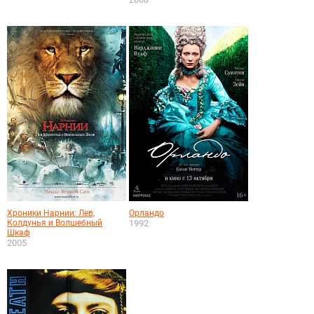
Хроники Нарнии: Лев,
Орландо
Колдунья и Волшебный
1992
Шкаф
2005