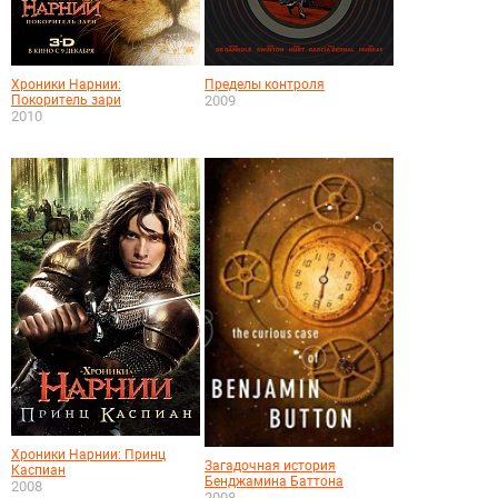
Хроники Нарнии:
Пределы контроля
Покоритель зари
2009
2010
Хроники Нарнии: Принц
Загадочная история
Каспиан
Бенджамина Баттона
2008
2008