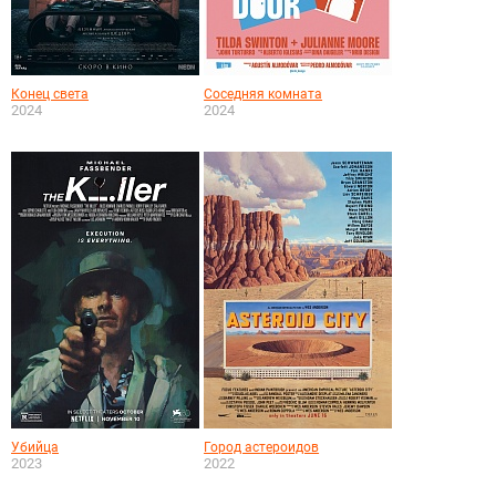
Конец света
Соседняя комната
2024
2024
Убийца
Город астероидов
2023
2022