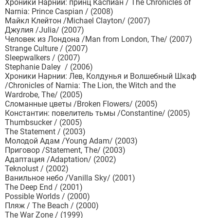
Хроники Нарнии: принц Каспиан / The Chronicles of
Narnia: Prince Caspian / (2008)
Майкл Клейтон /Michael Clayton/ (2007)
Джулия /Julia/ (2007)
Человек из Лондона /Man from London, The/ (2007)
Strange Culture / (2007)
Sleepwalkers / (2007)
Stephanie Daley / (2006)
Хроники Нарнии: Лев, Колдунья и Волшебный Шкаф
/Chronicles of Narnia: The Lion, the Witch and the
Wardrobe, The/ (2005)
Сломанные цветы /Broken Flowers/ (2005)
Константин: повелитель тьмы /Constantine/ (2005)
Thumbsucker / (2005)
The Statement / (2003)
Молодой Адам /Young Adam/ (2003)
Приговор /Statement, The/ (2003)
Адаптация /Adaptation/ (2002)
Teknolust / (2002)
Ванильное небо /Vanilla Sky/ (2001)
The Deep End / (2001)
Possible Worlds / (2000)
Пляж / The Beach / (2000)
The War Zone / (1999)