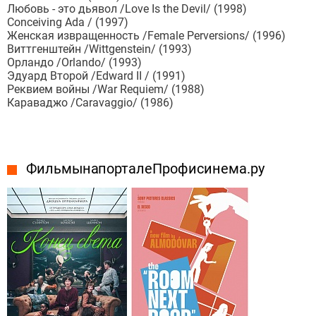
Любовь - это дьявол /Love Is the Devil/ (1998)
Conceiving Ada / (1997)
Женская извращенность /Female Perversions/ (1996)
Виттгенштейн /Wittgenstein/ (1993)
Орландо /Orlando/ (1993)
Эдуард Второй /Edward II / (1991)
Реквием войны /War Requiem/ (1988)
Караваджо /Caravaggio/ (1986)
Фильмы на портале Профисинема.ру