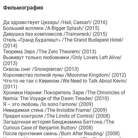
Фильмография
Да здравствует Цезарь! /Hail, Caesar!/ (2016)
Больший всплеск /A Bigger Splash/ (2015)
Девушка без комплексов /Trainwreck/ (2015)
Отель «Гранд Будапешт» /The Grand Budapest Hotel/
(2014)
Теорема Зеро /The Zero Theorem/ (2013)
Выживут только любовники /Only Lovers Left Alive/
(2013)
Сквозь снег /Snowpiercer/ (2013)
Королевство полной луны /Moonrise Kingdom/ (2012)
Что-то не так с Кевином /We Need to Talk About Kevin/
(2011)
Хроники Нарнии: Покоритель Зари /The Chronicles of
Narnia: The Voyage of the Dawn Treader/ (2010)
Я – это любовь /Io sono l'amore/ (2009)
Невидимая стена /The Invisible Frame/ (2009)
Предел контроля /The Limits of Control/ (2008)
Загадочная история Бенджамина Баттона /The
Curious Case of Benjamin Button/ (2008)
После прочтения сжечь /Burn After Reading/ (2008)