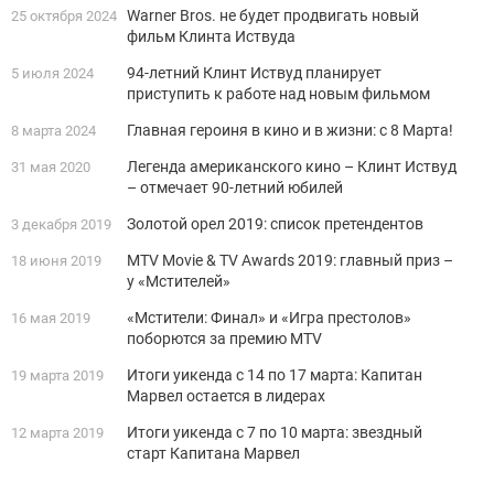
Warner Bros. не будет продвигать новый
25 октября 2024
фильм Клинта Иствуда
94-летний Клинт Иствуд планирует
5 июля 2024
приступить к работе над новым фильмом
Главная героиня в кино и в жизни: с 8 Марта!
8 марта 2024
Легенда американского кино – Клинт Иствуд
31 мая 2020
– отмечает 90-летний юбилей
Золотой орел 2019: список претендентов
3 декабря 2019
MTV Movie & TV Awards 2019: главный приз –
18 июня 2019
у «Мстителей»
«Мстители: Финал» и «Игра престолов»
16 мая 2019
поборются за премию MTV
Итоги уикенда с 14 по 17 марта: Капитан
19 марта 2019
Марвел остается в лидерах
Итоги уикенда с 7 по 10 марта: звездный
12 марта 2019
старт Капитана Марвел