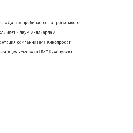
декс Данте» пробивается на третье место
йкл» идет к двум миллиардам
зентация компании НМГ Кинопрокат
езентация компании НМГ Кинопрокат