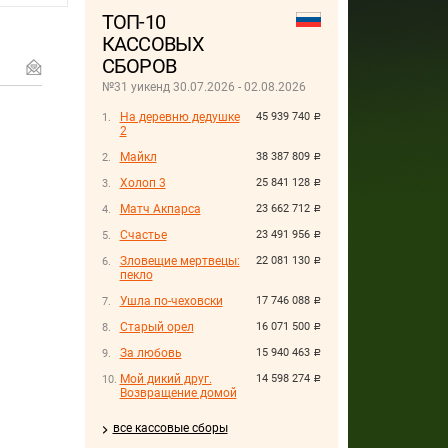
ТОП-10
КАССОВЫХ
СБОРОВ
№31 уикенд 30.07.2026 - 02.08.2026
На деревню дедушке
45 939 740
руб.
2
Майкл
38 387 809
руб.
Холоп 3
25 841 128
руб.
Матч Акпарса
23 662 712
руб.
Счастье
23 491 956
руб.
Зловещие мертвецы:
22 081 130
руб.
пекло
Ушла по-чеховски
17 746 088
руб.
Старый орел
16 071 500
руб.
За любовь
15 940 463
руб.
Мой дикий друг.
14 598 274
руб.
Возвращение домой
все кассовые сборы