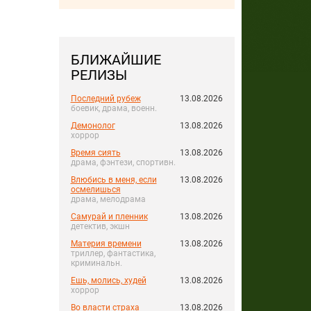
БЛИЖАЙШИЕ
РЕЛИЗЫ
Последний рубеж
13.08.2026
боевик, драма, военн.
Демонолог
13.08.2026
хоррор
Время сиять
13.08.2026
драма, фэнтези, спортивн.
Влюбись в меня, если
13.08.2026
осмелишься
драма, мелодрама
Самурай и пленник
13.08.2026
детектив, экшн
Материя времени
13.08.2026
триллер, фантастика,
криминальн.
Ешь, молись, худей
13.08.2026
хоррор
Во власти страха
13.08.2026