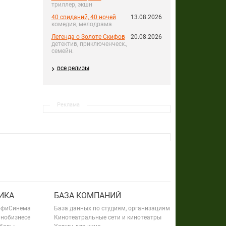
триллер, экшн
40 свиданий, 40 ночей
13.08.2026
комедия, мелодрама
Легенда о Золоте Скифов
20.08.2026
детектив, приключенческ.,
семейн.
все релизы
Реклама
ИКА
БАЗА КОМПАНИЙ
офиСинема
База данных по студиям, организациям
инобизнесе
Кинотеатральные сети и кинотеатры