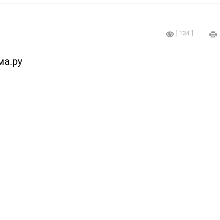
134
ма.ру