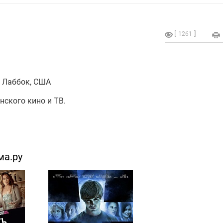
1261
г. Лаббок, США
ского кино и ТВ.
ма.ру