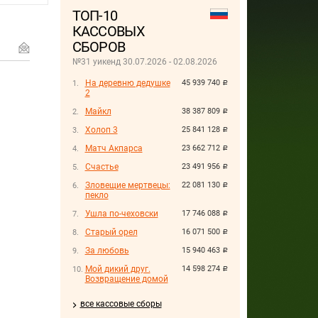
ТОП-10
КАССОВЫХ
СБОРОВ
№31 уикенд 30.07.2026 - 02.08.2026
На деревню дедушке
45 939 740
руб.
2
Майкл
38 387 809
руб.
Холоп 3
25 841 128
руб.
Матч Акпарса
23 662 712
руб.
Счастье
23 491 956
руб.
Зловещие мертвецы:
22 081 130
руб.
пекло
Ушла по-чеховски
17 746 088
руб.
Старый орел
16 071 500
руб.
За любовь
15 940 463
руб.
Мой дикий друг.
14 598 274
руб.
Возвращение домой
все кассовые сборы