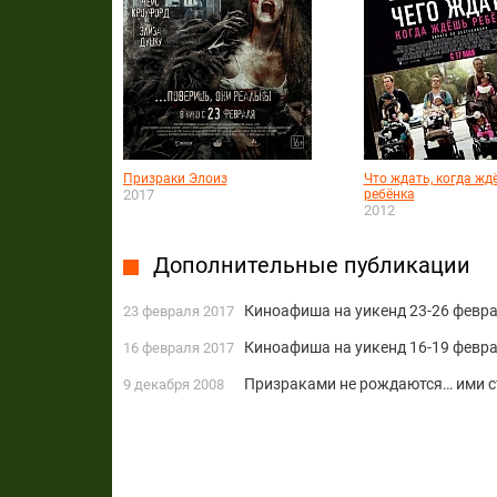
Призраки Элоиз
Что ждать, когда жд
2017
ребёнка
2012
Дополнительные публикации
Киноафиша на уикенд 23-26 февра
23 февраля 2017
Киноафиша на уикенд 16-19 февра
16 февраля 2017
Призраками не рождаются… ими с
9 декабря 2008