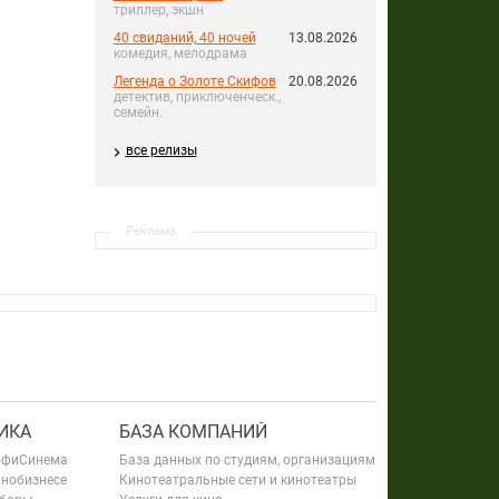
триллер, экшн
40 свиданий, 40 ночей
13.08.2026
комедия, мелодрама
Легенда о Золоте Скифов
20.08.2026
детектив, приключенческ.,
семейн.
все релизы
Реклама
ИКА
БАЗА КОМПАНИЙ
офиСинема
База данных по студиям, организациям
инобизнесе
Кинотеатральные сети и кинотеатры