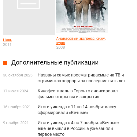
Ананасовый экспресс: сижу,
Нянь
курю
2011
2008
Дополнительные публикации
Названы самые просматриваемые на ТВ и
30 октября 2025
стримингах хорроры за последние пять лет
Кинофестиваль в Торонто анонсировал
17 июля 2024
фильмы открытия и закрытия
Итоги уикенда с 11 по 14 ноября: кассу
16 ноября 2021
сформировали «Вечные»
Итоги уикенда с 4 по 7 ноября: «Вечные»
9 ноября 2021
ещё не вышли в России, а уже заняли
первое место