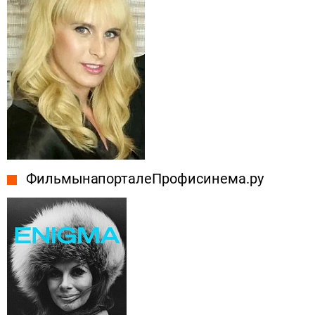
Фильмы на портале Профисинема.ру