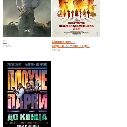
F1
Министерство
2025
неджентльменских дел
2024