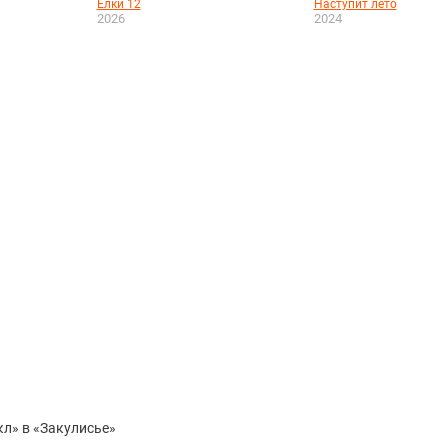
Ёлки 12
Наступит лето
2026
2024
кл» в «Закулисье»