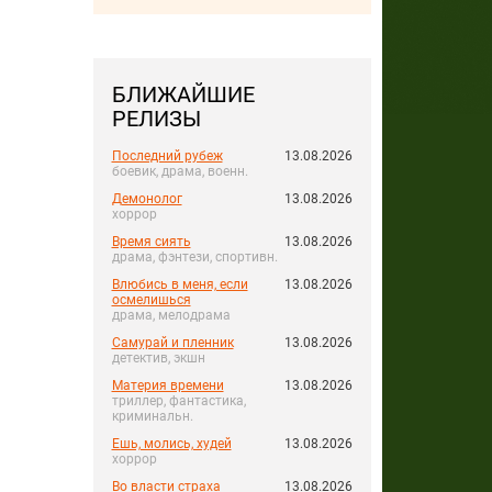
БЛИЖАЙШИЕ
РЕЛИЗЫ
Последний рубеж
13.08.2026
боевик, драма, военн.
Демонолог
13.08.2026
хоррор
Время сиять
13.08.2026
драма, фэнтези, спортивн.
Влюбись в меня, если
13.08.2026
осмелишься
драма, мелодрама
Самурай и пленник
13.08.2026
детектив, экшн
Материя времени
13.08.2026
триллер, фантастика,
криминальн.
Ешь, молись, худей
13.08.2026
хоррор
Во власти страха
13.08.2026