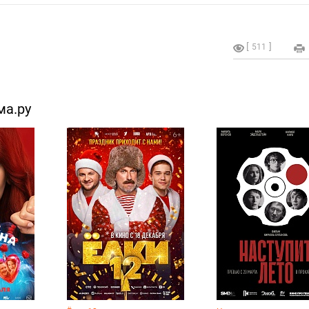
511
ма.ру