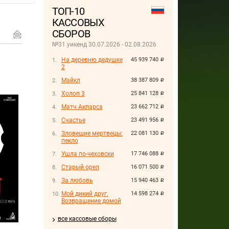
ТОП-10
КАССОВЫХ
СБОРОВ
№31 уикенд 30.07.2026 - 02.08.2026
На деревню дедушке
45 939 740
руб.
2
Майкл
38 387 809
руб.
Холоп 3
25 841 128
руб.
Матч Акпарса
23 662 712
руб.
Счастье
23 491 956
руб.
Зловещие мертвецы:
22 081 130
руб.
пекло
Ушла по-чеховски
17 746 088
руб.
Старый орел
16 071 500
руб.
За любовь
15 940 463
руб.
Мой дикий друг.
14 598 274
руб.
Возвращение домой
все кассовые сборы