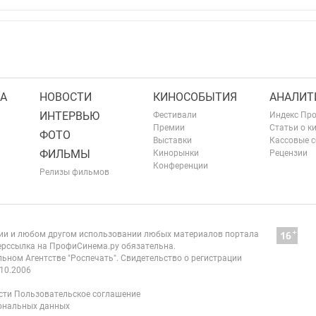
А
НОВОСТИ
КИНОСОБЫТИЯ
АНАЛИТ
ИНТЕРВЬЮ
Фестивали
Индекс Пр
Премии
Статьи о к
ФОТО
Выставки
Кассовые 
ФИЛЬМЫ
Кинорынки
Рецензии
Конференции
Релизы фильмов
нии и любом другом использовании любых материалов портала
рссылка на ПрофиСинема.ру обязательна.
ьном Агентстве "Роспечать". Свидетельство о регистрации
10.2006
сти
Пользовательское соглашение
сональных данных