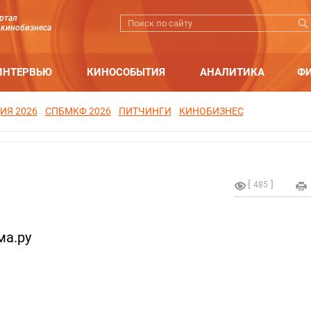
ртал
 кинобизнеса
ИНТЕРВЬЮ
КИНОСОБЫТИЯ
АНАЛИТИКА
Ф
ИЯ 2026
СПБМКФ 2026
ПИТЧИНГИ
КИНОБИЗНЕС
485
ма.ру