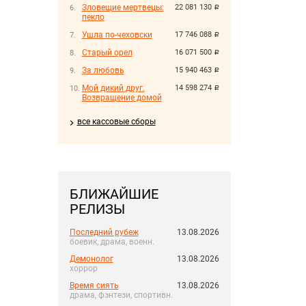
Зловещие мертвецы:
22 081 130
руб.
пекло
Ушла по-чеховски
17 746 088
руб.
Старый орел
16 071 500
руб.
За любовь
15 940 463
руб.
Мой дикий друг.
14 598 274
руб.
Возвращение домой
все кассовые сборы
БЛИЖАЙШИЕ
РЕЛИЗЫ
Последний рубеж
13.08.2026
боевик, драма, военн.
Демонолог
13.08.2026
хоррор
Время сиять
13.08.2026
драма, фэнтези, спортивн.