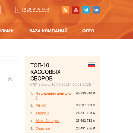
ПОДПИСАТЬСЯ
ИЛЬМЫ
БАЗА КОМПАНИЙ
ФОТО
ТОП-10
КАССОВЫХ
СБОРОВ
№31 уикенд 30.07.2026 - 02.08.2026
На деревню дедушке
45 939 740
руб.
2
Майкл
38 387 809
руб.
Холоп 3
25 841 128
руб.
Матч Акпарса
23 662 712
руб.
Счастье
23 491 956
руб.