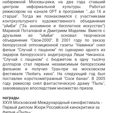
набережной Москвы-реки, на два года ставший
центром неформальной культуры. Работал
режиссером на канале ОРТ в программе "…до 16 и
старше". Тогда же познакомился с участниками
контркультурного художественного объединения
"зАиБи" ("За анонимное и бесплатное искусство")
Мариной Потаповой и Дмитрием Моделем. Вместе с
друзьями из "зАиБи" основал творческое
объединение "Свои-2000". В 2001 году по заказу
белорусской оппозиционной газеты "Навинки" снял
фильм "Случай с пацаном" по сценарию одного из
лидеров белорусского андеграунда Леши Чиканоса.
"Случай с пацаном" с бюджетом в одну тысячу
долларов стал первым независимым белорусским
фильмом и получил Гран-при на московском
фестивале "Любить кино". На следующий год был
поставлен короткометражный "Соси банан". В 2005
году режиссер снял фантастическую драму "Пыль",
завоевавшую впоследствии множество призов.
награды
XXVII Московский Международный кинофестиваль -
Первый диплом Жюри Российской кинокритики за
фильм «Пыль»;