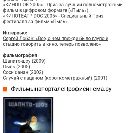
«КИНОШОК-2005» - Приз за лучший полнометражный
фильм в цифровом формате («Пыль»);
«КИНОТЕАТР.DOC 2005» - Специальный Приз
фестиваля за фильм «Пыль».
Интервью:
Сергей Лобан: «Все, о чем прежде было глупо и
стыдно говорить в кино, теперь позволено»
фильмография
Шапито-шоу (2009)
Пыль (2005)
Соси банан (2002)
Случай с пацаном (короткометражный) (2001)
Фильмы на портале Профисинема.ру