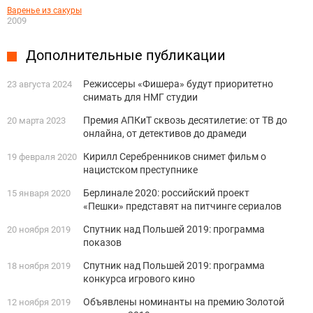
Варенье из сакуры
2009
Дополнительные публикации
Режиссеры «Фишера» будут приоритетно
23 августа 2024
снимать для НМГ студии
Премия АПКиТ сквозь десятилетие: от ТВ до
20 марта 2023
онлайна, от детективов до драмеди
Кирилл Серебренников снимет фильм о
19 февраля 2020
нацистском преступнике
Берлинале 2020: российский проект
15 января 2020
«Пешки» представят на питчинге сериалов
Спутник над Польшей 2019: программа
20 ноября 2019
показов
Спутник над Польшей 2019: программа
18 ноября 2019
конкурса игрового кино
Объявлены номинанты на премию Золотой
12 ноября 2019