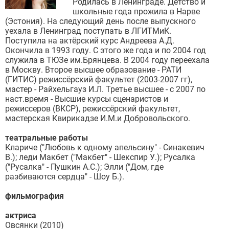
Родилась в Ленинграде. Детство и
школьные года прожила в Нарве
(Эстония). На следующий день после выпускного
уехала в Ленинград поступать в ЛГИТМиК.
Поступила на актёрский курс Андреева А.Д.
Окончила в 1993 году. С этого же года и по 2004 год
служила в ТЮЗе им.Брянцева. В 2004 году переехала
в Москву. Второе высшее образование - РАТИ
(ГИТИС) режиссёрский факультет (2003-2007 гг),
мастер - Райхельгауз И.Л. Третье высшее - с 2007 по
наст.время - Высшие курсы сценаристов и
режиссеров (ВКСР), режиссёрский факультет,
мастерская Квирикадзе И.М.и Добровольского.
театральные работы
Клариче ("Любовь к одному апельсину" - Синакевич
В.); леди Макбет ("Макбет" - Шекспир У.); Русалка
("Русалка" - Пушкин А.С.); Элли ("Дом, где
разбиваются сердца" - Шоу Б.).
фильмография
актриса
Овсянки (2010)