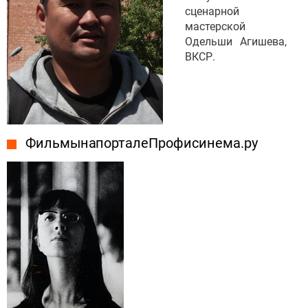
сценарной
мастерской
Одельши Агишева,
ВКСР.
Фильмы на портале Профисинема.ру