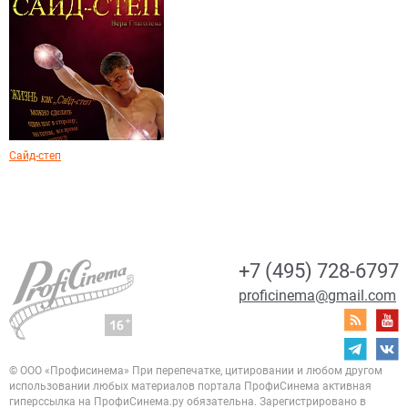
Сайд-степ
+7 (495) 728-6797
proficinema@gmail.com
© ООО «Профисинема»
При перепечатке, цитировании и любом другом
использовании любых материалов портала
ПрофиСинема активная
гиперссылка на ПрофиСинема.ру обязательна.
Зарегистрировано в