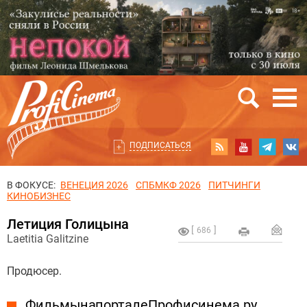
ПОДПИСАТЬСЯ
В ФОКУСЕ:
ВЕНЕЦИЯ 2026
СПБМКФ 2026
ПИТЧИНГИ
КИНОБИЗНЕС
Летиция Голицына
686
Laetitia Galitzine
Продюсер.
Фильмы на портале Профисинема.ру