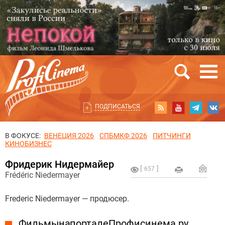
ПОДПИСАТЬСЯ
В ФОКУСЕ:
ВЕНЕЦИЯ 2026
СПБМКФ 2026
ПИТЧИНГИ
КИНОБИЗНЕС
Фридерик Нидермайер
657
Frédéric Niedermayer
Frederic Niedermayer — продюсер.
Фильмы на портале Профисинема.ру