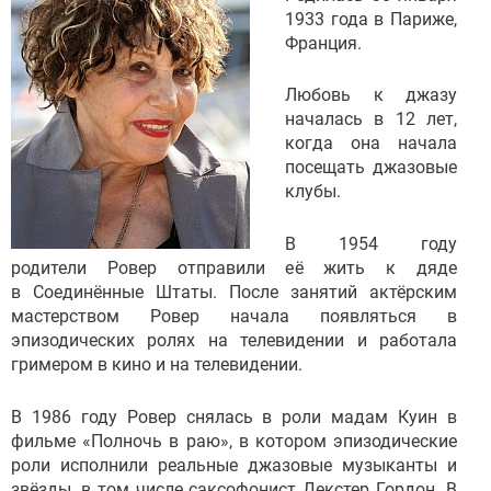
1933 года в Париже,
Франция.
Любовь к джазу
началась в 12 лет,
когда она начала
посещать джазовые
клубы.
В 1954 году
родители Ровер отправили её жить к дяде
в Соединённые Штаты. После занятий актёрским
мастерством Ровер начала появляться в
эпизодических ролях на телевидении и работала
гримером в кино и на телевидении.
В 1986 году Ровер снялась в роли мадам Куин в
фильме «Полночь в раю», в котором эпизодические
роли исполнили реальные джазовые музыканты и
звёзды, в том числе саксофонист Декстер Гордон. В